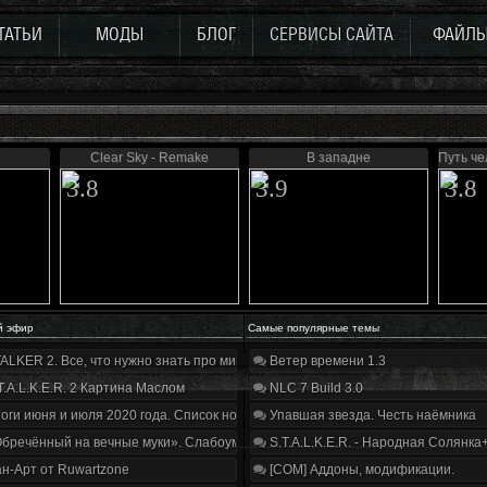
ТАТЬИ
МОДЫ
БЛОГ
СЕРВИСЫ САЙТА
ФАЙЛ
Clear Sky - Remake
В западне
Путь че
3.8
3.9
3.8
й эфир
Самые популярные темы
ALKER 2. Все, что нужно знать про мир, геймплей и сюжет | Разбор трейлера
Ветер времени 1.3
T.A.L.K.E.R. 2 Картина Маслом
NLC 7 Build 3.0
оги июня и июля 2020 года. Список нововведений
Упавшая звезда. Честь наёмника
бречённый на вечные муки». Слабоумие и отвага
S.T.A.L.K.E.R. - Народная Солянка
н-Арт от Ruwartzone
[COM] Аддоны, модификации.