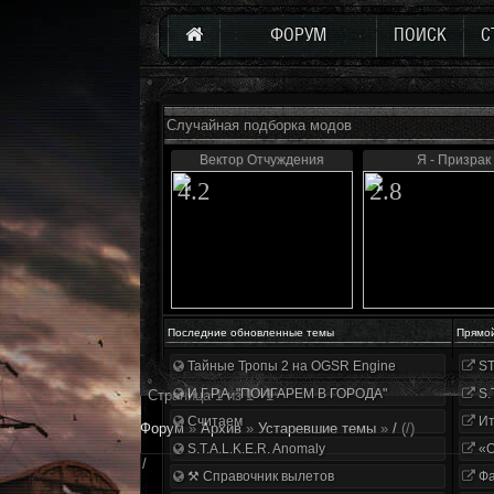
ФОРУМ
ПОИСК
С
Случайная подборка модов
Вектор Отчуждения
Я - Призрак
4.2
2.8
Последние обновленные темы
Прямо
Тайные Тропы 2 на OGSR Engine
ST
И.Г.Р.А. "ПОИГАРЕМ В ГОРОДА"
S.
Страница
1
из
1
1
Считаем
Ит
Форум
»
Архив
»
Устаревшие темы
»
/
(/)
S.T.A.L.K.E.R. Anomaly
«О
/
⚒ Справочник вылетов
Фа