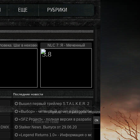
Ы
ЕЩЕ
РУБРИКИ
ловека: Шаг в неизвестность
NLC 7: Я - Меченный
3.8
Последние новости
Вышел первый трейлер S.T.A.L.K.E.R. 2
«Выбор» - четвертый отчет о разработке!
Архив - только для чтения
«SFZ Project» - полная версия в разработке!
+DMX 1.3.5.ООП.МА.К.
Stalker News. Выпуск от 29.06.20
«Legend Returns 1.0» - Информация о моде за июнь 2020