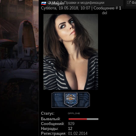
NLC 7. Правки и модификации
Фа
Asfagan
Суббота, 19.05.2018, 10:07 | Сообщение #
1
del
Статус
:
Бывалый
:
Сообщений
:
929
Награды
:
12
Регистрация
:
01.02.2014