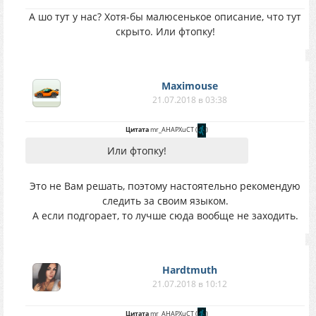
А шо тут у нас? Хотя-бы малюсенькое описание, что тут
скрыто. Или фтопку!
Maximouse
21.07.2018 в 03:38
Цитата
mr_AHAPXuCT
(
)
Или фтопку!
Это не Вам решать, поэтому настоятельно рекомендую
следить за своим языком.
А если подгорает, то лучше сюда вообще не заходить.
Hardtmuth
21.07.2018 в 10:12
Цитата
mr_AHAPXuCT
(
)