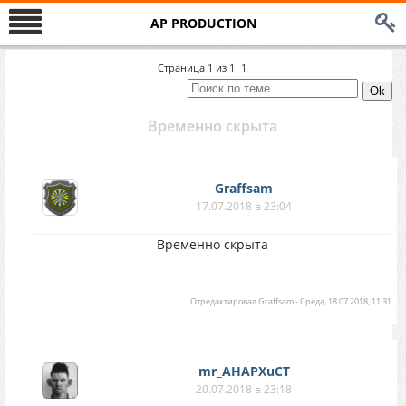
AP PRODUCTION
Страница
1
из
1
1
Временно скрыта
Graffsam
17.07.2018 в 23:04
Временно скрыта
Отредактировал
Graffsam
-
Среда, 18.07.2018, 11:31
mr_AHAPXuCT
20.07.2018 в 23:18