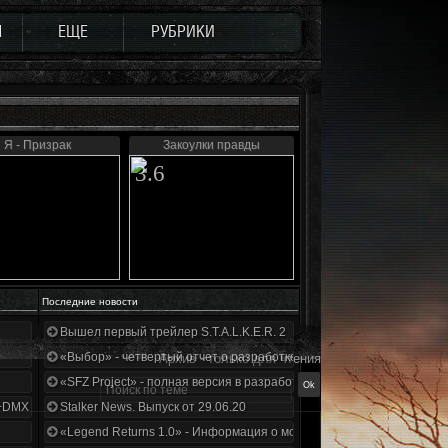
Ы
ЕЩЕ
РУБРИКИ
Я - Призрак
Закоулки правды
3.6
Последние новости
Вышел первый трейлер S.T.A.L.K.E.R. 2
«Выбор» - четвертый отчет о разработке!
Архив - только для чтения
«SFZ Project» - полная версия в разработке!
+DMX 1.3.5.ООП.МА.К.
Stalker News. Выпуск от 29.06.20
«Legend Returns 1.0» - Информация о моде за июнь 2020