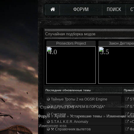
ФОРУМ
ПОИСК
С
Случайная подборка модов
Prosectors Project
Закон Дегтяре
4.0
3.5
Последние обновленные темы
Прямо
Тайные Тропы 2 на OGSR Engine
ST
И.Г.Р.А. "ПОИГАРЕМ В ГОРОДА"
S.
Страница
1
из
1
1
Считаем
Ит
Форум
»
Архив
»
Устаревшие темы
»
Изменение юз
S.T.A.L.K.E.R. Anomaly
«О
Изменение юза
⚒ Справочник вылетов
Фа