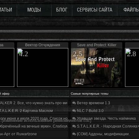
ТАТЬИ
МОДЫ
БЛОГ
СЕРВИСЫ САЙТА
ФАЙЛ
ва
Вектор Отчуждения
Save and Protect: Killer
4.2
2.5
2.8
й эфир
Самые популярные темы
ALKER 2. Все, что нужно знать про мир, геймплей и сюжет | Разбор трейлера
Ветер времени 1.3
T.A.L.K.E.R. 2 Картина Маслом
NLC 7 Build 3.0
оги июня и июля 2020 года. Список нововведений
Упавшая звезда. Честь наёмника
а
(изменение использования ремкомплектов coc)
бречённый на вечные муки». Слабоумие и отвага
S.T.A.L.K.E.R. - Народная Солянка
н-Арт от Ruwartzone
[COM] Аддоны, модификации.