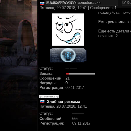
NLC 7. Правки и модификации
Фа
StalkerPROSTO
Пятница, 20.07.2018, 12:41 | Сообщение #
1
пожалуйста, помог
Есть ремкомплект
Еще есть детали 
починить ?
Статус
:
Зевака
:
Сообщений
:
21
Награды
:
0
Регистрация
:
09.11.2017
Злобная реклама
Пятница, 20.07.2018, 12:41
Статус
:
Сообщений
:
666
Регистрация
:
09.11.2017