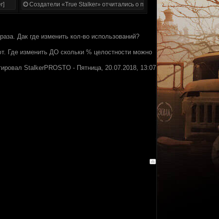
r]
Создатели «True Stalker» отчитались о проделанной работе
аза. Дак где изменить кол-во использований?
яют. Где изменить ДО скольки % целостности можно
тировал
StalkerPROSTO
-
Пятница, 20.07.2018, 13:07