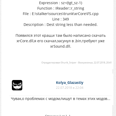
Expression : sz<(tgt_sz-1)
Function : IReader::r_string
File : E:\stalker\sources\trunk\xrCore\FS.cpp
Line : 349
Description : Dest string less than needed.
Появился этот краш,и там было написано скачать
xrCore.dll,я его скачал,засунул в ,bin,требуют уже
xrSound.dll.
Отредактировал
Shurik_Sniper
-
Воскресенье, 22.07.2018, 20:41
Kolya_Glazastiy
22.07.2018 в 22:04
Чувак,о проблемах с модом,пишут в темах этих модов...
Страница
1
из
1
1