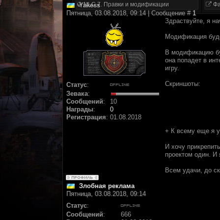
NLC 7. Правки и модификации
Фа
Yakess
Пятница, 03.08.2018, 09:14 | Сообщение #
1
Здраствуйте, я н
Модификация будет
В модификацию бу
она попадет в ин
игру.
Скриншоты:
Статус
:
Зевака
:
Сообщений
:
10
Награды
:
0
Регистрация
:
01.08.2018
+ К всему еще я у
И хочу прикрепить
проектом один. И
Всем удачи, до ск
Злобная реклама
Пятница, 03.08.2018, 09:14
Статус
:
Сообщений
:
666