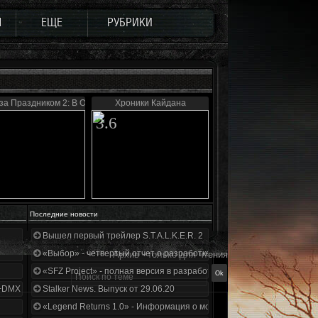
Ы
ЕЩЕ
РУБРИКИ
за Праздником 2: В Ожидании Чуда...
Хроники Кайдана
3.6
Последние новости
Вышел первый трейлер S.T.A.L.K.E.R. 2
«Выбор» - четвертый отчет о разработке!
Архив - только для чтения
«SFZ Project» - полная версия в разработке!
+DMX 1.3.5.ООП.МА.К.
Stalker News. Выпуск от 29.06.20
«Legend Returns 1.0» - Информация о моде за июнь 2020