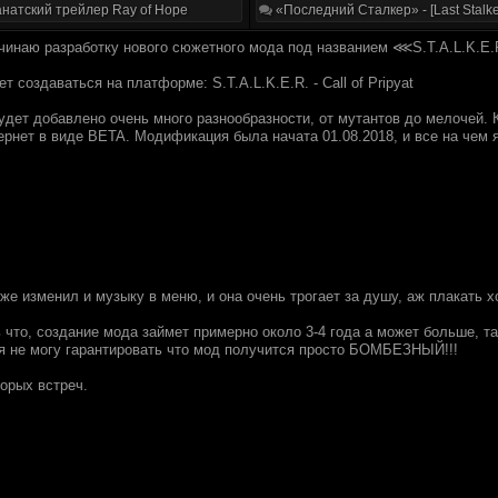
натский трейлер Ray of Hope
«Последний Сталкер» - [Last Stalke
ачинаю разработку нового сюжетного мода под названием ⋘S.T.A.L.K.E.
 создаваться на платформе: S.T.A.L.K.E.R. - Call of Pripyat
дет добавлено очень много разнообразности, от мутантов до мелочей.
тернет в виде BETA. Модификация была начата 01.08.2018, и все на чем
же изменил и музыку в меню, и она очень трогает за душу, аж плакать хо
 что, создание мода займет примерно около 3-4 года а может больше, та
 я не могу гарантировать что мод получится просто БОМБЕЗНЫЙ!!!
орых встреч.