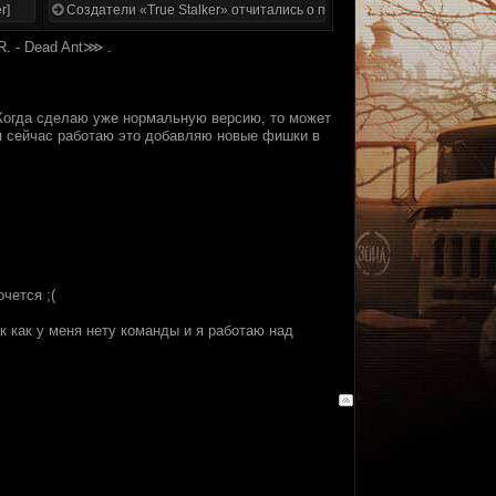
r]
Создатели «True Stalker» отчитались о проделанной работе
R. - Dead Ant⋙ .
 Когда сделаю уже нормальную версию, то может
 я сейчас работаю это добавляю новые фишки в
чется ;(
к как у меня нету команды и я работаю над