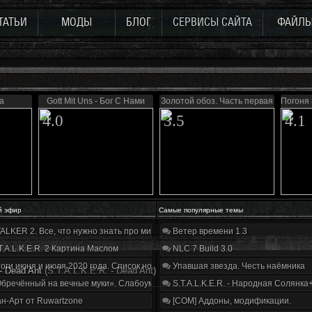
ТАТЬИ
МОДЫ
БЛОГ
СЕРВИСЫ САЙТА
ФАЙЛ
а
Gott Mit Uns - Бог С Нами
Золотой обоз. Часть первая
Погоня 
4.0
3.5
4.1
й эфир
Самые популярные темы
ALKER 2. Все, что нужно знать про мир, геймплей и сюжет | Разбор трейлера
Ветер времени 1.3
T.A.L.K.E.R. 2 Картина Маслом
NLC 7 Build 3.0
оги июня и июля 2020 года. Список нововведений
Упавшая звезда. Честь наёмника
- Dead Ant
(S.T.A.L.K.E.R. - Dead Ant)
бречённый на вечные муки». Слабоумие и отвага
S.T.A.L.K.E.R. - Народная Солянка
н-Арт от Ruwartzone
[COM] Аддоны, модификации.