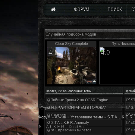
ФОРУМ
ПОИСК
С
Случайная подборка модов
Clear Sky Complete
Путь Человек
4.1
4.0
Последние обновленные темы
Прямо
Тайные Тропы 2 на OGSR Engine
ST
И.Г.Р.А. "ПОИГАРЕМ В ГОРОДА"
S.
Страница
1
из
1
1
Считаем
Ит
Форум
»
Архив
»
Устаревшие темы
»
S.T.A.L.K.E.R. 
S.T.A.L.K.E.R. Anomaly
«О
S.T.A.L.K.E.R. - Dead Ant
⚒ Справочник вылетов
Фа