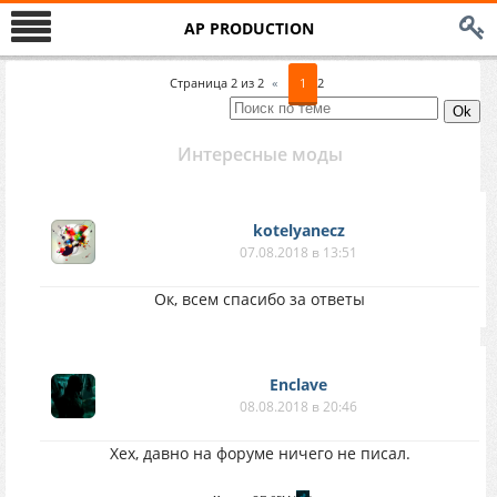
AP PRODUCTION
Страница
2
из
2
«
1
2
Интересные моды
kotelyanecz
07.08.2018 в 13:51
Ок, всем спасибо за ответы
Enclave
08.08.2018 в 20:46
Хех, давно на форуме ничего не писал.