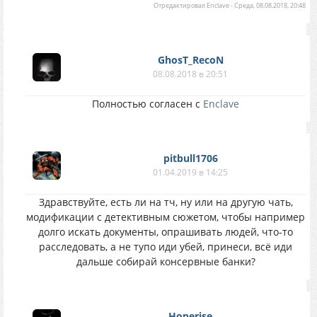
Отредактировал
Enclave
-
Среда, 08.08.2018, 20:48
GhosT_RecoN
08.08.2018 в 20:51
Полностью согласен с
Enclave
pitbull1706
01.04.2019 в 14:25
Здравствуйте, есть ли на тч, ну или на другую чать,
модификации с детективным сюжетом, чтобы например
долго искать документы, опрашивать людей, что-то
расследовать, а не тупо иди убей, принеси, всё иди
дальше собирай консервные банки?
Hoperise