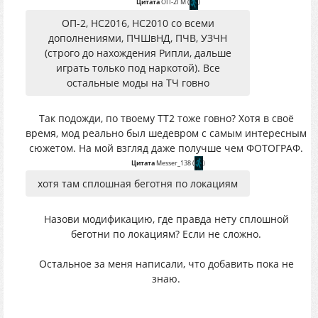
Цитата
ОП-2ГМ
(
)
ОП-2, НС2016, НС2010 со всеми
дополнениями, ПЧШвНД, ПЧВ, УЗЧН
(строго до нахождения Рипли, дальше
играть только под наркотой). Все
остальные моды на ТЧ говно
Так подожди, по твоему ТТ2 тоже говно? Хотя в своё
время, мод реально был шедевром с самым интересным
сюжетом. На мой взгляд даже получше чем ФОТОГРАФ.
Цитата
Messer_138
(
)
хотя там сплошная беготня по локациям
Назови модификацию, где правда нету сплошной
беготни по локациям? Если не сложно.
Остальное за меня написали, что добавить пока не
знаю.