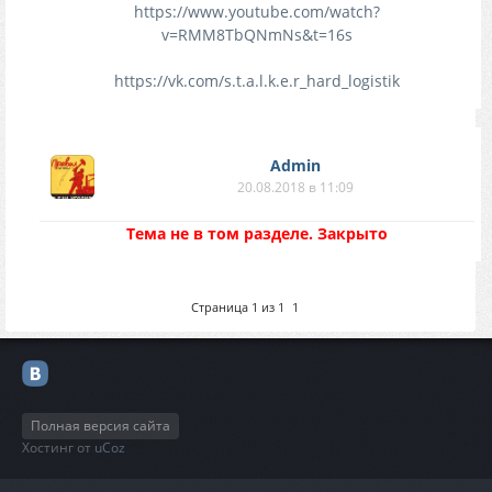
https://www.youtube.com/watch?
v=RMM8TbQNmNs&t=16s
https://vk.com/s.t.a.l.k.e.r_hard_logistik
Аdmin
20.08.2018 в 11:09
Тема не в том разделе. Закрыто
Страница
1
из
1
1
Полная версия сайта
Хостинг от
uCoz