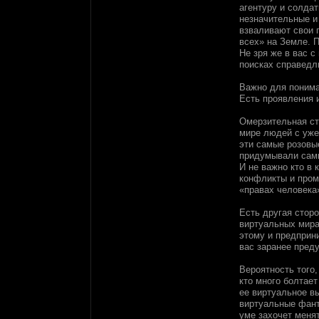
агентуру и солдат
незначительные и
взваливают свои 
всех» на Земле. 
Не зря же в вас с
поисках справедл
Важно для понима
Есть проявления и
Омерзительная ст
мире людей с уже
эти самые розовы
придумывали сами
И не важно кто в 
конфликты и пром
«правах человека
Есть другая стор
виртуальных мирах
этому и предприни
вас заранее пред
Вероятность того,
кто много болтает
ее виртуальное в
виртуальные фанта
уме захочет менят