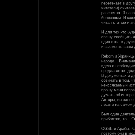
перетекает в дру
читатели) считает
равенства. Я нап
болезнями. И кажд
читал статью и зн
И для тех кто буд
спешу сообщить ч
один стол с друг
и высмеять ваши 
Reborn и Украинц
народа... Вниман
идею о необходим
предлагается дод
В документах и д
обвинить в том, ч
неиссякаемый ист
прошу меня испра
думать об интерес
Авторы, вы же не
лесото на самом 
Был один деятель 
прибалтов, то... 
OGSE и Арабы. Ка
поэтому они в мод