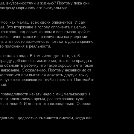
ями, внутренностями и жизнью? Поэтому пока они
 каждому маргиналу его виртуальную
тумбочках мамаш всех своих оппонентов. И сам
ми. Это вторжение в голову оппонента с целью
 контроль над своим языком и испытывал крайне
сию. Точно также и с различными наци-идеями.
и, это просто возможность потыкать дистанционно
ого положения в реальности.
ое плохо надо. В том числе для того, чтобы
 правду добавляешь искажение, то это не правда с
и объяснить ребенку что такое хорошо и что такое
 наказание. К сожалению. Поэтому независимо от
жаловаться или пытаться доказать другую точку
 и путешественников из глубин космоса. Пожелайте
чай.
 справедливости начать надо с лиц мелькающих в
ое от алкоголизма время, распостраняют куда
живых людей. И делают это еженедельно. Очередь
одвигами, щедростью сменяется смехом, когда ваш