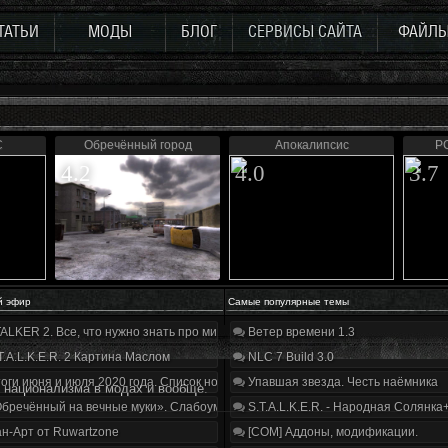
ТАТЬИ
МОДЫ
БЛОГ
СЕРВИСЫ САЙТА
ФАЙЛ
C
Обречённый город
Апокалипсис
P
4.2
4.0
3.7
й эфир
Самые популярные темы
ALKER 2. Все, что нужно знать про мир, геймплей и сюжет | Разбор трейлера
Ветер времени 1.3
T.A.L.K.E.R. 2 Картина Маслом
NLC 7 Build 3.0
оги июня и июля 2020 года. Список нововведений
Упавшая звезда. Честь наёмника
 национализма в модах и вообще.
бречённый на вечные муки». Слабоумие и отвага
S.T.A.L.K.E.R. - Народная Солянка
н-Арт от Ruwartzone
[COM] Аддоны, модификации.