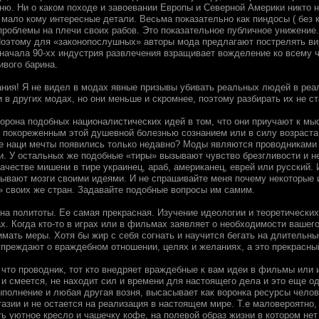
ню. Ни о каком походе и завоевании Европы и Северной Америки никто н
 мало кому интересные детали. Весьма показательно как пиндосы ( без 
проблемы на плечи своих рабов. Это показательное публичное унижение
Поэтому для «законопослушных» авторы мода предлагают пострелять ви
 начала 90-хх индустрия развлечения взращивает вожделение ко всему ч
ивого барина.
ния! Я не видел в модах явные призывы убивать реальных людей в реа
 в других модах, но они меньше и скромнее, поэтому разбирать их не ст
орона подобных националистических идей в том, что они приучают к мы
 покореженным этой душевной болезнью сознанием или в силу возраст
е наци мечты появились только недавно? Моды являются проводниками 
. У остальных же подобные «тиры» вызывают чувство брезгливости и не
качестве мишени в тире украинец, араб, американец, еврей или русский.
ывают мозги своими идеями. И не спрашивайте меня почему некоторые
» своих же стран. Задавайте подобные вопросы им самим.
она политоты. Ее самая прекрасная. Изучение идеологии и теоретически
. Когда кто-то в играх или в фильмах заявляет о необходимости вашего
мать меры. Хотя бы жир с себя согнать и научится бегать на длительны
упреждают о враждебном отношении, целях и желаниях, а это прекрасны
 что проводник, тот кто внедряет враждебные к вам идеи в фильмы или 
 и смеется, не находит сил и времени для настоящего дела и это еще о
ыполнение и любая другая возня, высасывает как воронка ресурсы челов
зии и не остается на реализация в настоящем мире. Т.е маловероятно, 
ь уютное кресло и чашечку кофе, на полевой образ жизни в котором нет