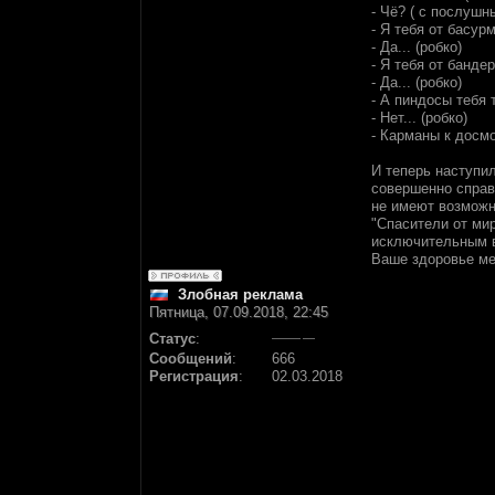
- Чё? ( с послушн
- Я тебя от басур
- Да... (робко)
- Я тебя от банде
- Да... (робко)
- А пиндосы тебя 
- Нет... (робко)
- Карманы к досмот
И теперь наступил
совершенно справе
не имеют возможн
"Спасители от ми
исключительным в
Ваше здоровье ме
Злобная реклама
Пятница, 07.09.2018, 22:45
Статус
:
Сообщений
:
666
Регистрация
:
02.03.2018