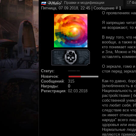
NLC 7. Правки и модификации
Фа
Arturo
Пятница, 07.09.2018, 22:45 | Сообщение #
1
О проявлениях на
Я запрещаю читать
не возражают, то 
В виду того, что 
вообще, а также 
кто понимает нас
и Зла, Можно и Не
оставлять коммен
О зеркале, гомо и
Статус
:
стоя перед зеркал
Новичок
:
Как-то давно, бор
Сообщений
:
315
(влюбленность в с
Награды
:
0
Национальность и
Регистрация
:
02.03.2018
растройствами ( 
собственной уника
что любит себя. И
следствие все что
он имеет отношен
народа" всего лиш
здоровья или инв
Нормальные люди 
являются примеро