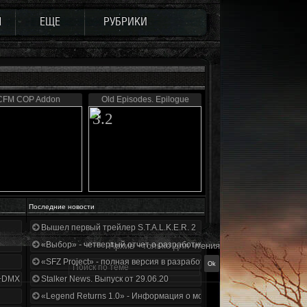
Ы
ЕЩЕ
РУБРИКИ
CFM COP Addon
Old Episodes. Epilogue
3.2
Последние новости
Вышел первый трейлер S.T.A.L.K.E.R. 2
«Выбор» - четвертый отчет о разработке!
Архив - только для чтения
«SFZ Project» - полная версия в разработке!
+DMX 1.3.5.ООП.МА.К.
Stalker News. Выпуск от 29.06.20
«Legend Returns 1.0» - Информация о моде за июнь 2020