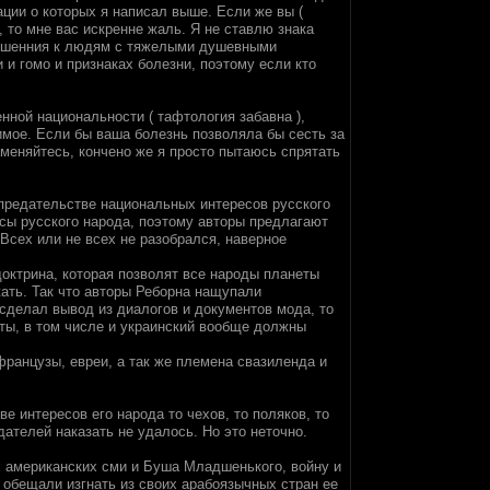
ации о которых я написал выше. Если же вы (
, то мне вас искренне жаль. Я не ставлю знака
тношенния к людям с тяжелыми душевными
и гомо и признаках болезни, поэтому если кто
нной национальности ( тафтология забавна ),
имое. Если бы ваша болезнь позволяла бы сесть за
меняйтесь, кончено же я просто пытаюсь спрятать
предательстве национальных интересов русского
есы русского народа, поэтому авторы предлагают
Всех или не всех не разобрался, наверное
доктрина, которая позволят все народы планеты
жать. Так что авторы Реборна нащупали
сделал вывод из диалогов и документов мода, то
ты, в том числе и украинский вообще должны
ранцузы, евреи, а так же племена свазиленда и
е интересов его народа то чехов, то поляков, то
дателей наказать не удалось. Но это неточно.
х американских сми и Буша Младшенького, войну и
м обещали изгнать из своих арабоязычных стран ее