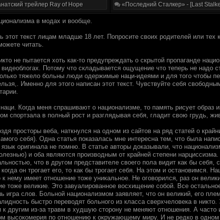
натский трейлер Ray of Hope
«Последний Сталкер» - [Last Stalke
ционализма в модах и вообще.
 этот текст лицам младше 18 лет. Попросите своих родителей или тех к
можете читать.
никто не пытается хоть как-то предупреждать о скрытой пропаганде нац
в видеоблогах. Потому что складывается ощущение что теперь не надо с
колько тяжело больны люди одержимые наци-идеями и для того чтобы пе
льзя,. Именно для этого написан этот текст. Чувствуйте себя свободны
тарии.
 наци. Когда меня спрашивают о национализме, то память рисует образ 
ом спортзала в полный рост и разглядывая себя, гладит свою грудь, жив
оздя просторы веба, наткнулся на одном из сайтов на ряд статей о край
амого себя). Одна статья показалась мне интересна тем, что была напи
 язык оригинала не помню. В статье авторы доказывали, что национал
болезнью) и оба являются производным от крайней степени нарциссизма.
льностью, что в другом представителе своего пола видит как бы себя, 
 когда он трогает его, то как бы трогает себя. На этом и остановимся. Н
 к нему имеет отношение тоже уникальное. Не оговорился, раз он велики
ие тоже великие. Это завуалированное восхищение собой. Все остальное
ь игра слов. Больной национализмом заявляет, что он великий, его плем
алидность быстро переводят больного из класса сверхчеловека в никто.
к другим из-за травм в худшую сторону не меняют отношения. А часто 
м высокомерия по отношению к окружающему миру. И не редко в одном 