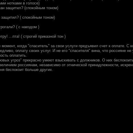
ыми нотками в голосе)
ман защитил? (спокойным тоном)
р защитил? ( спокойным тоном)
трогали? ( с наездом )
ру! ...пта! ( строгий приказной тон )
 момент, когда "спаситель" за свои услуги предъявил счет к оплате. С ко
дливо, оплату своих услуг. И не его "спасителя" вина, что россияне не 
ость оплатить.
ровых угроз" прекрасно умеют взыскивать с должников. О них беспокоит
еличием россиянам, независимо от этнической принадлежности, искрен
ня беспокоит больше других.