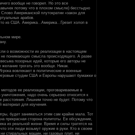
ичего вообще не говорил. Но это все
кавычек потому что в плохом смысле) бесстыдно
. Слово Американской плутократии «закон для
ртуальных арабов.
то из США. Америка...Америка...Грезит холоп в
льном мире.
ану.
сли о возможности их реализации в настоящем
а не понимающих смысла происходящего. А разве
весьма позорных идей, которые его авторы не
 желание трогать это вообще. Никак.
 Игрока вовлекают в политические и военные
 игровые студии США и Европы нарушают бумажки о
х методов ее реализации, проговариваемые в
 уничтожения, надо очень серьезно относится к
е расстояния. Лишним точно не будет. Потому что
й материал для изучения.
игры, будет заниматься этим сам крайне мала. Тот
дна прекрасная сторона политоты. Ее обсуждение,
ека из реальной жизни. Время и силы тратятся на
что эти люди возьмут оружие в руки. Кто в своем
 ни стиральных машин, ни газовых плит, ни