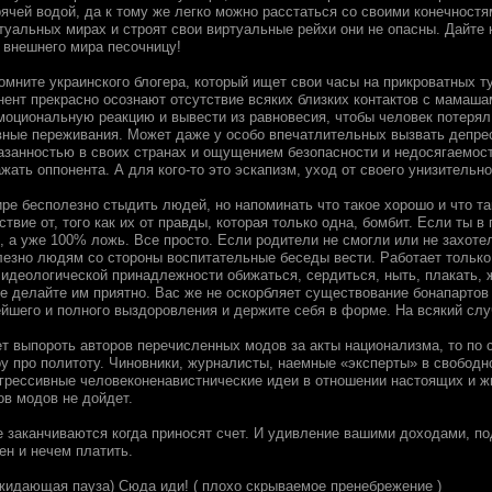
рячей водой, да к тому же легко можно расстаться со своими конечност
ртуальных мирах и строят свои виртуальные рейхи они не опасны. Дайте
 внешнего мира песочницу!
помните украинского блогера, который ищет свои часы на прикроватных 
нент прекрасно осознают отсутствие всяких близких контактов с мамаша
моциональную реакцию и вывести из равновесия, чтобы человек потерял
ные переживания. Может даже у особо впечатлительных вызвать депрес
азанностью в своих странах и ощущением безопасности и недосягаемост
жать оппонента. А для кого-то это эскапизм, уход от своего унизительн
е бесполезно стыдить людей, но напоминать что такое хорошо и что так
твие от, того как их от правды, которая только одна, бомбит. Если ты в
 а уже 100% ложь. Все просто. Если родители не смогли или не захотел
олезно людям со стороны воспитательные беседы вести. Работает только
 идеологической принадлежности обижаться, сердиться, ныть, плакать, 
Не делайте им приятно. Вас же не оскорбляет существование бонапартов
ейшего и полного выздоровления и держите себя в форме. На всякий слу
чет выпороть авторов перечисленных модов за акты национализма, то по
оу про политоту. Чиновники, журналисты, наемные «эксперты» в свободн
агрессивные человеконенавистнические идеи в отношении настоящих и 
ов модов не дойдет.
е заканчиваются когда приносят счет. И удивление вашими доходами, п
ен и нечем платить.
выжидающая пауза) Сюда иди! ( плохо скрываемое пренебрежение )