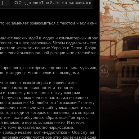
r]
Создатели «True Stalker» отчитались о проделанной работе
то их заменяет ознакомиться с текстом и если они
ионалистических идей в модах и компьютерных играх
тесняться и все разрешено. Чтобы поддержать тех,
рестали искажать понятие Хорошо и Плохо, Добра
ми в своей эмоциональной реакции и не стесняйтесь
из прошлого, на котором спортивного вида мужчина,
от и ягодицы. Но не спешите с выводами...
них степенях высокомерия и нарциссизме
сано совместно психологом и теологом.
изм и гомосексуализм являются душевными
 В случае с гомо человек настолько восхищен
свое отражение. Он любит это "отражение" потому
ационалист тоже считает себя уникальным, и как
й, то и люди от которых он появился и к которым
, том числе абсурдные «братства», "интересы
я великое, а все остальные никто. И потеря
 Это тоже доказательство нарциссизма.
и вообще незамечают «недостатков». Оба случая
человеке проявляются обе этих болезни или одна