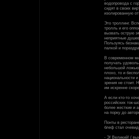
водопровода с го
сидят в своих ви
изолированную от
Это троллинг. Вс
тролль и его оппо
вызвать острую э
неприятные душев
Пользуясь безнак
палкой и пораздра
В современном мир
получать удовольс
небольшой ложью,
плохо, то и бесп
национальности и
зрения не стоит. 
им искренне скор
А если кто-то хо
российских ток-ш
более жесткие и 
на порку до автор
Понты в ресторан
блеф стал очевид
- Э! Великий! ( 