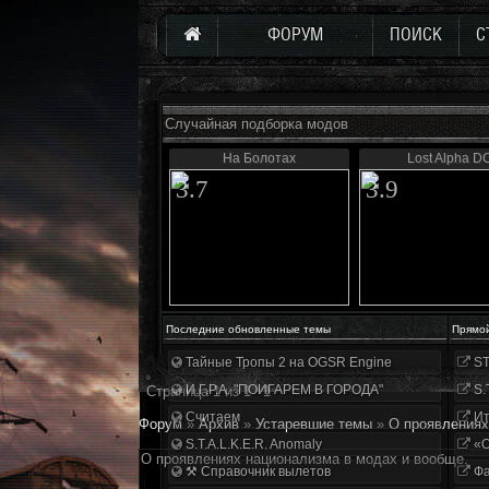
ФОРУМ
ПОИСК
С
Случайная подборка модов
На Болотах
Lost Alpha D
3.7
3.9
Последние обновленные темы
Прямо
Тайные Тропы 2 на OGSR Engine
ST
И.Г.Р.А. "ПОИГАРЕМ В ГОРОДА"
S.
Страница
1
из
1
1
Считаем
Ит
Форум
»
Архив
»
Устаревшие темы
»
О проявлениях
S.T.A.L.K.E.R. Anomaly
«О
О проявлениях национализма в модах и вообще.
⚒ Справочник вылетов
Фа