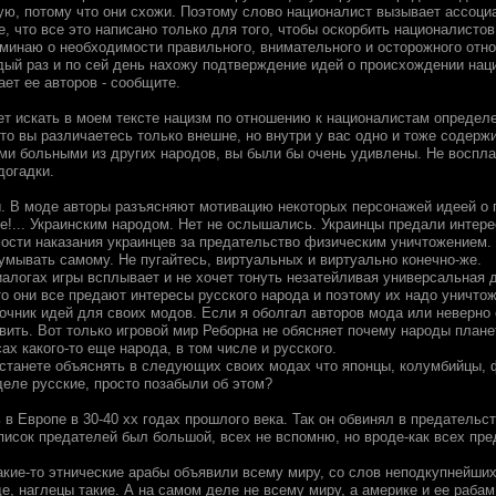
гую, потому что они схожи. Поэтому слово националист вызывает ассоци
е, что все это написано только для того, чтобы оскорбить националистов
оминаю о необходимости правильного, внимательного и осторожного о
ый раз и по сей день нахожу подтверждение идей о происхождении наци 
ает ее авторов - сообщите.
ет искать в моем тексте нацизм по отношению к националистам определе
то вы различаетесь только внешне, но внутри у вас одно и тоже содерж
ими больными из других народов, вы были бы очень удивлены. Не воспла
догадки.
ы. В моде авторы разъясняют мотивацию некоторых персонажей идеей о 
ие!... Украинским народом. Нет не ослышались. Украинцы предали интер
ости наказания украинцев за предательство физическим уничтожением. 
умывать самому. Не пугайтесь, виртуальных и виртуально конечно-же.
иалогах игры всплывает и не хочет тонуть незатейливая универсальная 
то они все предают интересы русского народа и поэтому их надо уничто
очник идей для своих модов. Если я оболгал авторов мода или неверно 
вить. Вот только игровой мир Реборна не обясняет почему народы плане
ах какого-то еще народа, в том числе и русского.
 станете объяснять в следующих своих модах что японцы, колумбийцы, ф
деле русские, просто позабыли об этом?
в Европе в 30-40 xx годах прошлого века. Так он обвинял в предательств
Список предателей был большой, всех не вспомню, но вроде-как всех пре
кие-то этнические арабы объявили всему миру, со слов неподкупнейши
е, наглецы такие. А на самом деле не всему миру, а америке и ее раба