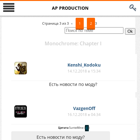
AP PRODUCTION
Страница
3
из
3
«
1
2
3
Monochrome: Chapter I
Kenshi_Kodoku
14.12.2018 в 15:34
Есть новости по моду?
VazgenOff
16.12.2018 в 04:34
Цитата
SunteMine
(
)
Есть новости по моду?