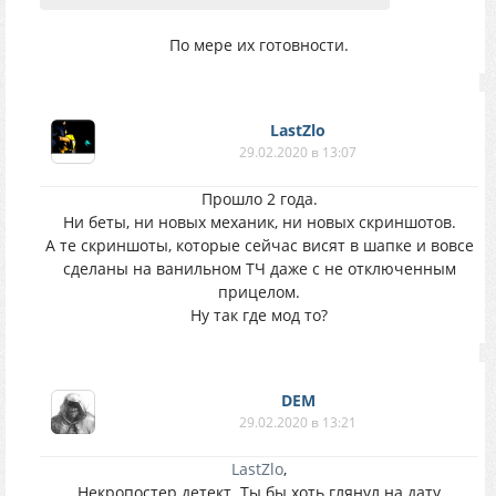
По мере их готовности.
LastZlo
29.02.2020 в 13:07
Прошло 2 года.
Ни беты, ни новых механик, ни новых скриншотов.
А те скриншоты, которые сейчас висят в шапке и вовсе
сделаны на ванильном ТЧ даже с не отключенным
прицелом.
Ну так где мод то?
DEM
29.02.2020 в 13:21
LastZlo
,
Некропостер детект. Ты бы хоть глянул на дату