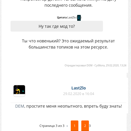
последнего сообщения.
Цитата
LastZlo
(
)
Ну так где мод то?
Ты что новенький? Это ожидаемый результат
большинства топиков на этом ресурсе.
Отредактировал
DEM
-
Суббота, 29.02.2020, 13:24
LastZlo
29.02.2020 в 16:04
DEM
, простите меня неопытного, впреть буду знать!
Страница
3
из
3
«
1
2
3