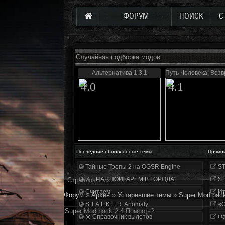
ФОРУМ
ПОИСК
С
Случайная подборка модов
Альтернатива 1.3.1
Путь Человека: Воз
4.0
4.1
Последние обновленные темы
Прямо
Тайные Тропы 2 на OGSR Engine
ST
И.Г.Р.А. "ПОИГАРЕМ В ГОРОДА"
S.
Страница
1
из
1
1
Считаем
Ит
Форум
»
Архив
»
Устаревшие темы
»
Super Mod pac
S.T.A.L.K.E.R. Anomaly
«О
Super Mod pack 2.4 Помощь?
⚒ Справочник вылетов
Фа