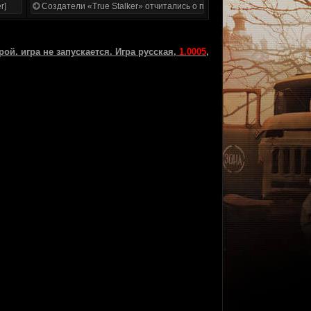
r]
Создатели «True Stalker» отчитались о проделанной работе
ой. игра не запускается. Игра русская,
1.0005
,