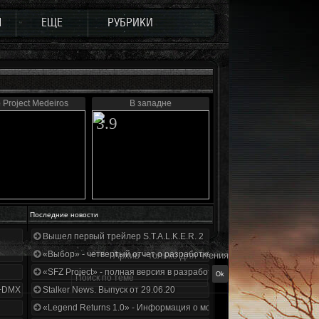
Ы
ЕЩЕ
РУБРИКИ
 Project Medeiros
В западне
3.9
Последние новости
Вышел первый трейлер S.T.A.L.K.E.R. 2
«Выбор» - четвертый отчет о разработке!
Архив - только для чтения
«SFZ Project» - полная версия в разработке!
+DMX 1.3.5.ООП.МА.К.
Stalker News. Выпуск от 29.06.20
«Legend Returns 1.0» - Информация о моде за июнь 2020