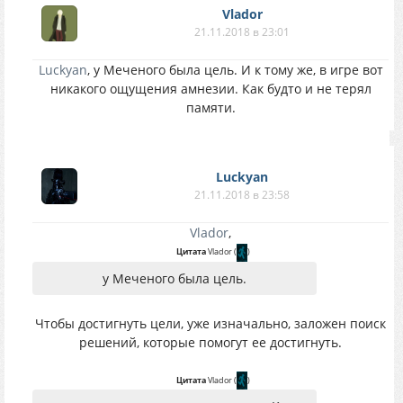
Vlador
21.11.2018 в 23:01
Luckyan
, у Меченого была цель. И к тому же, в игре вот
никакого ощущения амнезии. Как будто и не терял
памяти.
Luckyan
21.11.2018 в 23:58
Vlador
,
Цитата
Vlador
(
)
у Меченого была цель.
Чтобы достигнуть цели, уже изначально, заложен поиск
решений, которые помогут ее достигнуть.
Цитата
Vlador
(
)