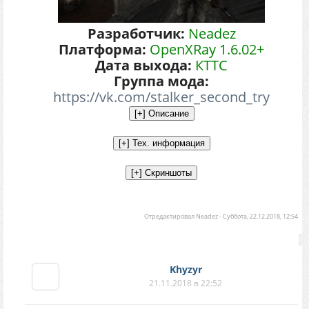
Разработчик:
Neadez
Платформа:
OpenXRay 1.6.02+
Дата выхода:
КТТС
Группа мода:
https://vk.com/stalker_second_try
Отредактировал
Neadez
-
Суббота, 22.12.2018, 12:54
Khyzyr
21.11.2018 в 22:52