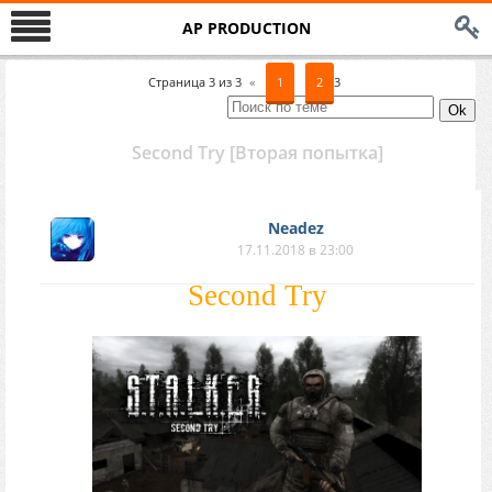
AP PRODUCTION
Страница
3
из
3
«
1
2
3
Second Try [Вторая попытка]
Neadez
17.11.2018 в 23:00
Second Try