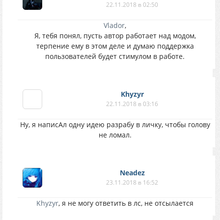
22.11.2018 в 02:50
Vlador
,
Я, тебя понял, пусть автор работает над модом,
терпение ему в этом деле и думаю поддержка
пользователей будет стимулом в работе.
Khyzyr
22.11.2018 в 03:16
Ну, я написАл одну идею разрабу в личку, чтобы голову
не ломал.
Neadez
23.11.2018 в 16:52
Khyzyr
, я не могу ответить в лс, не отсылается