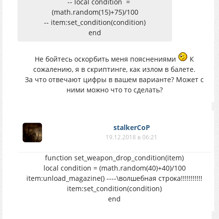
-- local condition =
(math.random(15)+75)/100
-- item:set_condition(condition)
end
Не бойтесь оскорбить меня пояснениями
К
сожалению, я в скриптинге, как излом в балете.
За что отвечают цифры в вашем варианте? Может с
ними можно что то сделать?
stalkerCoP
19.12.2018 в 06:21
function set_weapon_drop_condition(item)
local condition = (math.random(40)+40)/100
item:unload_magazine() ----\волшебная строка!!!!!!!!!!!
item:set_condition(condition)
end