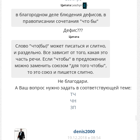
Цитата
Leschyi
(
)
в благородном деле блюдения дефисов, в
правописании сочетания "что бы"
Дефис???
Цитата
Слово "что(бы)" может писаться и слитно,
и раздельно. Все зависит от того, какая это
часть речи. Если "чтобы" в предложении
можно заменить союзом "для того чтобы",
то это союз и пишется слитно.
Не благодари.
А Ваш вопрос нужно задать в соответствующей теме:
ТЧ
ЧН
ЗП
denis2000
19.12.2018 в 08:54