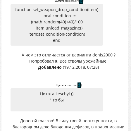
Цитата
stalkerCoP
(
)
function set_weapon_drop_condition(item)
local condition =
(math.random(40)+40)/100
item:unload_magazine()
item:set_condition(condition)
end
А чем это отличается от варианта denis2000 ?
Попробовал я. Все стволы урожайные.
Добавлено
(19.12.2018, 07:28)
---------------------------------------------
Цитата
macron
(
)
Цитата Leschyi ()
Что бы
Дорогой macron! В силу твоей неотступности, в
благородном деле блюдения дефисов, в правописании