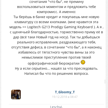
сочетания "что бы", не премину
воспользоваться моментом и предложить тебе
компромисс. А именно:
Ты берёшь в банке кредит и покупаешь мне новую
клавиатуру со всеми кнопками. (мне нравится эта
модель == Logitech G213 Prodigy Gaming Keyboard ). А я ,
с щенячьей благодарностью, торжественно приму её в
дар (всё таки Новый год на носу). Так ты добьёшься
реального исправления, раздражающего тебя,
отсутствия дефиса, в сочетании "что бы", а я наконец
избавлюсь от тягостного чувства вины за это
немыслимое преступление против твоей
орфографической бюрократии
Ну а если серьёзно... нашёл за что преследовать.
Написал бы что по решению вопроса.
T_Gloomy_T
19.12.2018 в 08:47
Leschyi
,