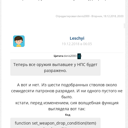
Отредактировал
denis2000
-
Вторник, 18.12.2018, 20:03
Leschyi
19.12.2018 в 06:05
Цитата
denis2000
(
)
Теперь все оружия выпавшее у НПС будет
разражено.
А вот и нет. Из шести подобранных стволов около
семидесяти патронов разрядил. И ни одного пустого не
было.
кстати, перед изменением, сия волщебная функция
выглядела вот так:
Код
function set_weapon_drop_condition(item)