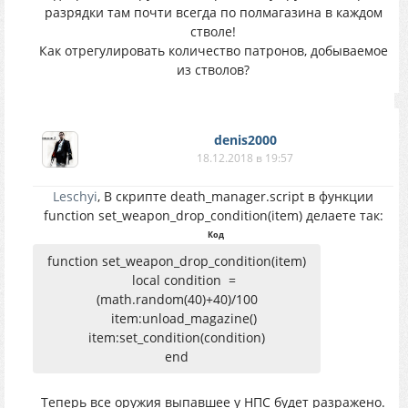
разрядки там почти всегда по полмагазина в каждом
стволе!
Как отрегулировать количество патронов, добываемое
из стволов?
denis2000
18.12.2018 в 19:57
Leschyi
, В скрипте death_manager.script в функции
function set_weapon_drop_condition(item) делаете так:
Код
function set_weapon_drop_condition(item)
local condition =
(math.random(40)+40)/100
item:unload_magazine()
item:set_condition(condition)
end
Теперь все оружия выпавшее у НПС будет разражено.