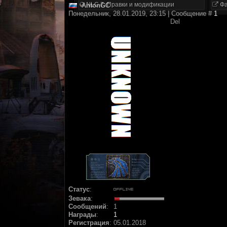
NLC 7. Правки и модификации
Фа
AntonGC
Понедельник, 28.01.2019, 23:15 | Сообщение #
1
Del
Статус
:
Зевака
:
Сообщений
:
1
Награды
:
1
Регистрация
:
05.01.2018