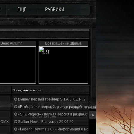
Ы
ЕЩЕ
РУБРИКИ
Dead Autumn
Возвращение Шрама
3.9
Последние новости
Вышел первый трейлер S.T.A.L.K.E.R. 2
«Выбор» - четвертый отчет о разработке!
Архив - только для чтения
«SFZ Project» - полная версия в разработке!
+DMX 1.3.5.ООП.МА.К.
Stalker News. Выпуск от 29.06.20
«Legend Returns 1.0» - Информация о моде за июнь 2020