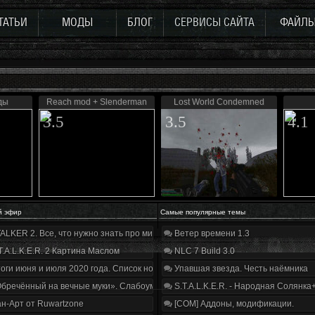
ТАТЬИ
МОДЫ
БЛОГ
СЕРВИСЫ САЙТА
ФАЙЛ
ды
Reach mod + Slenderman
Lost World Condemned
3.5
3.5
4.1
й эфир
Самые популярные темы
ALKER 2. Все, что нужно знать про мир, геймплей и сюжет | Разбор трейлера
Ветер времени 1.3
T.A.L.K.E.R. 2 Картина Маслом
NLC 7 Build 3.0
оги июня и июля 2020 года. Список нововведений
Упавшая звезда. Честь наёмника
бречённый на вечные муки». Слабоумие и отвага
S.T.A.L.K.E.R. - Народная Солянка
н-Арт от Ruwartzone
[COM] Аддоны, модификации.