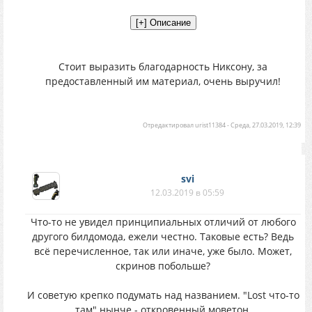
Стоит выразить благодарность Никсону, за
предоставленный им материал, очень выручил!
Отредактировал
urist11384
-
Среда, 27.03.2019, 12:39
svi
12.03.2019 в 05:59
Что-то не увидел принципиальных отличий от любого
другого билдомода, ежели честно. Таковые есть? Ведь
всё перечисленное, так или иначе, уже было. Может,
скринов побольше?
И советую крепко подумать над названием. "Lost что-то
там" нынче - откровенный моветон.