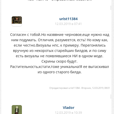
urist11384
12.03.2019 в 07:41
Согласен с тобой.Но назввние черновое,еще нужно над
ним подумать. Отличия, разумеется, есть! Но кому как,
если честно.Визуалы нпс, к примеру. Перегонялись
вручную из некоротых старейших билдов, и по симу
есть визуалы не появлявшиеся НИ в одном моде.
Скрины скоро будут.
Растительность,кстати,тоже уникальна!Я ее вытаскивал
из одного старого билда.
Отредактировал
urist11384
-
Вторник, 12.03.2019, 08:01
Vlador
12.03.2019 в 10:39