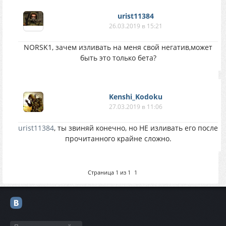
urist11384
26.03.2019 в 15:21
NORSK1, зачем изливать на меня свой негатив,может
быть это только бета?
Kenshi_Kodoku
27.03.2019 в 11:06
urist11384
, ты звиняй конечно, но НЕ изливать его после
прочитанного крайне сложно.
Страница
1
из
1
1