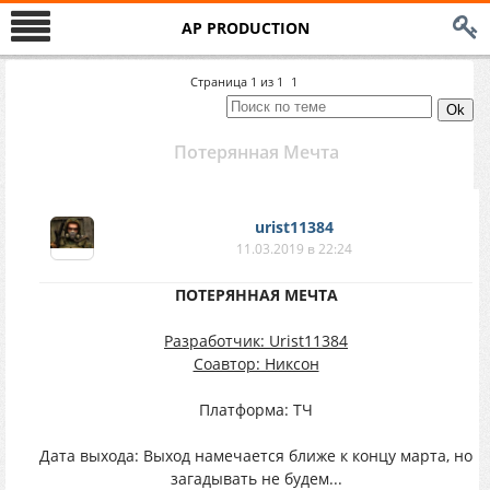
AP PRODUCTION
Страница
1
из
1
1
Потерянная Мечта
urist11384
11.03.2019 в 22:24
ПОТЕРЯННАЯ МЕЧТА
Разработчик: Urist11384
Соавтор: Никсон
Платформа: ТЧ
Дата выхода: Выход намечается ближе к концу марта, но
загадывать не будем...