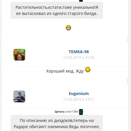
Растительность,кстати,тоже уникальна!Я
ее вытаскивал из одного старого билда.
TEMKA-98
12.03.2019 в 21:56
Хороший мод. Жду
Eugenium
12.03.2019 в 23:21
Цитата
urist11384
(
)
По описанию из диздоков,теперь на
Радаре обитают наемники.Ведь логичнее,