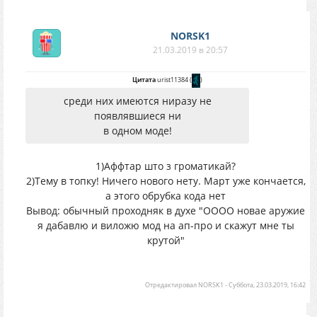
NORSK1
21.03.2019 в 20:57
Цитата
urist11384
(
)
среди них имеются ниразу не
появлявшиеся ни
в одном моде!
1)Аффтар што з громатикай?
2)Тему в топку! Ничего нового нету. Март уже кончается,
а этого обрубка кода нет
Вывод: обычный проходняк в духе "ОООО новае аружие
я дабавлю и виложю мод на ап-про и скажут мне ты
крутой"
Отредактировал
NORSK1
-
Суббота, 23.03.2019, 16:42