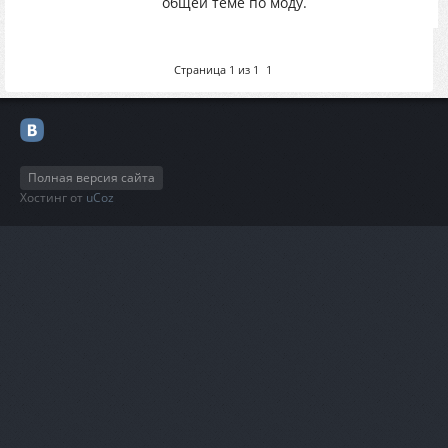
общей теме по моду.
Страница
1
из
1
1
Полная версия сайта
Хостинг от
uCoz