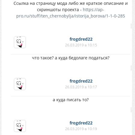
Ссылка на страницу мода либо же краткое описание и
скриншоты проекта -
https://ap-
pro.ru/stuff/ten_chernobylja/istorija_borova/1-1-0-285
frogdred22
26.03.2019 в 10:15
что такое? а куда бедолаге податься?
frogdred22
26.03.2019 в 10:17
а куда писать то?
frogdred22
26.03.2019 в 10:19