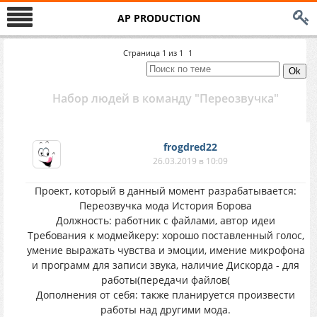
AP PRODUCTION
Страница
1
из
1
1
Набор людей в команду "Переозвучка"
frogdred22
26.03.2019 в 10:09
Проект, который в данный момент разрабатывается:
Переозвучка мода История Борова
Должность: работник с файлами, автор идеи
Требования к модмейкеру: хорошо поставленный голос,
умение выражать чувства и эмоции, имение микрофона
и программ для записи звука, наличие Дискорда - для
работы(передачи файлов(
Дополнения от себя: также планируется произвести
работы над другими мода.