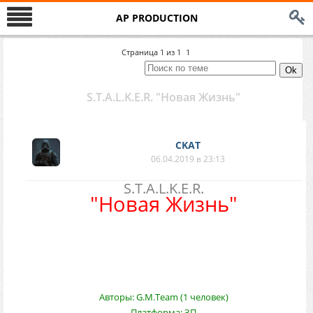
AP PRODUCTION
Страница
1
из
1
1
S.T.A.L.K.E.R. "Новая Жизнь"
CKAT
06.04.2019 в 23:13
S.T.A.L.K.E.R.
"Новая Жизнь"
Авторы: G.M.Team (1 человек)
Платформа: ЗП