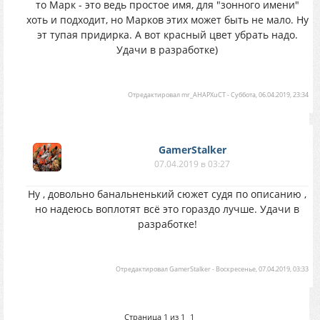
то Марк - это ведь простое имя, для "зонного имени"
хоть и подходит, но Марков этих может быть не мало. Ну
эт тупая придирка. А вот красный цвет убрать надо.
Удачи в разработке)
Отредактировал
mr_AHAPXuCT
-
Суббота, 06.04.2019, 23:34
GamerStalker
07.04.2019 в 03:27
Ну , довольно банальненький сюжет судя по описанию ,
но надеюсь воплотят всё это гораздо лучше. Удачи в
разработке!
Отредактировал
GamerStalker
-
Воскресенье, 07.04.2019, 03:33
Страница
1
из
1
1