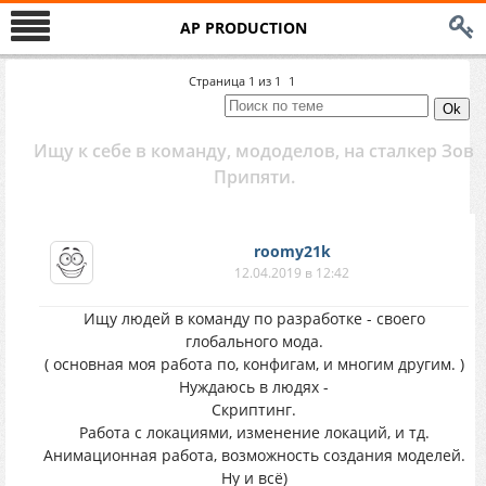
AP PRODUCTION
Страница
1
из
1
1
Ищу к себе в команду, мододелов, на сталкер Зов
Припяти.
roomy21k
12.04.2019 в 12:42
Ищу людей в команду по разработке - своего
глобального мода.
( основная моя работа по, конфигам, и многим другим. )
Нуждаюсь в людях -
Скриптинг.
Работа с локациями, изменение локаций, и тд.
Анимационная работа, возможность создания моделей.
Ну и всё)