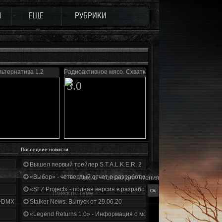
Ы
ЕЩЕ
РУБРИКИ
ьтернатива 1.2
Радиоактивное мясо. Схватка
3.0
Последние новости
Вышел первый трейлер S.T.A.L.K.E.R. 2
«Выбор» - четвертый отчет о разработке!
Архив - только для чтения
«SFZ Project» - полная версия в разработке!
+DMX 1.3.5.ООП.МА.К.
Stalker News. Выпуск от 29.06.20
«Legend Returns 1.0» - Информация о моде за июнь 2020