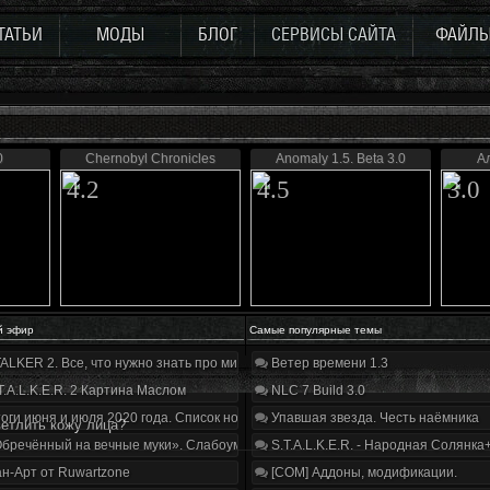
ТАТЬИ
МОДЫ
БЛОГ
СЕРВИСЫ САЙТА
ФАЙЛ
0
Chernobyl Chronicles
Anomaly 1.5. Beta 3.0
Ал
4.2
4.5
3.0
й эфир
Самые популярные темы
ALKER 2. Все, что нужно знать про мир, геймплей и сюжет | Разбор трейлера
Ветер времени 1.3
T.A.L.K.E.R. 2 Картина Маслом
NLC 7 Build 3.0
оги июня и июля 2020 года. Список нововведений
Упавшая звезда. Честь наёмника
ветлить кожу лица?
бречённый на вечные муки». Слабоумие и отвага
S.T.A.L.K.E.R. - Народная Солянка
н-Арт от Ruwartzone
[COM] Аддоны, модификации.