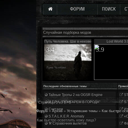
ФОРУМ
ПОИСК
С
Случайная подборка модов
Путь Человека. Шаг в неизвестность. Дежавю
Lost World 3.
3.4
3.9
Последние обновленные темы
Прямо
Тайные Тропы 2 на OGSR Engine
ST
И.Г.Р.А. "ПОИГАРЕМ В ГОРОДА"
S.
Страница
1
из
1
1
Считаем
Ит
Форум
»
Архив
»
Устаревшие темы
»
Как быстро ос
S.T.A.L.K.E.R. Anomaly
«О
Как быстро осветлить кожу лица?
⚒ Справочник вылетов
Фа