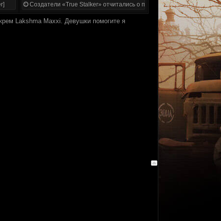
r]
Создатели «True Stalker» отчитались о проделанной работе
 крем Lakshma Maxxi. Девушки помогите я