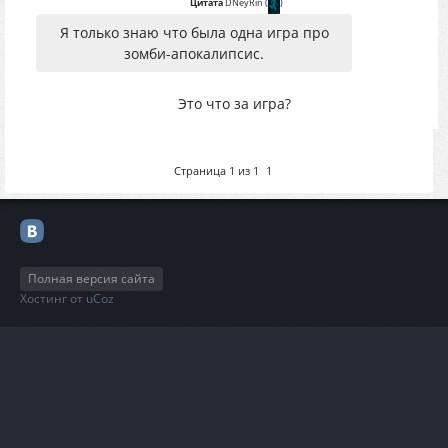
Цитата
DNeyRin
(
)
Я только знаю что была одна игра про
зомби-апокалипсис.
Это что за игра?
Страница
1
из
1
1
Полная версия сайта
Хостинг от
uCoz