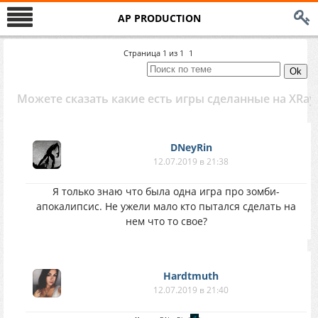
AP PRODUCTION
Страница
1
из
1
1
Можете сказать какие есть игры сделанные на XRay
DNeyRin
12.07.2019 в 21:38
Я только знаю что была одна игра про зомби-
апокалипсис. Не ужели мало кто пытался сделать на
нем что то свое?
Hardtmuth
12.07.2019 в 21:40