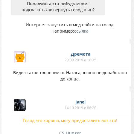
Пожалуйста,кто-нибудь может
подсказать,как вернуть голод в чн?
Интернет запустить и мод найти на голод.
Например:
ссылка
Дремота
29.09.2019 в 16:35
Видел такое творение от Нахаса,но оно не доработано
до конца.
Janel
14.10.2019 в 08:20
Голод это хорошо, могу предоставить вот это!
CS_Hunger