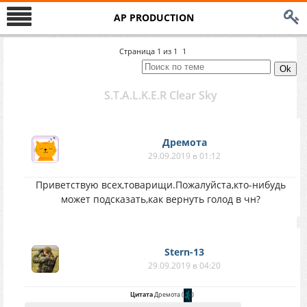
AP PRODUCTION
Страница
1
из
1
1
S.T.A.L.K.E.R Clear Sky
Дремота
29.09.2019 в 01:12
Приветствую всех,товарищи.Пожалуйста,кто-нибудь
может подсказать,как вернуть голод в чн?
Stern-13
29.09.2019 в 04:20
Цитата
Дремота
(
)