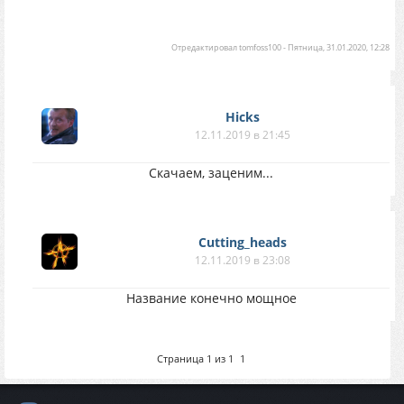
Отредактировал
tomfoss100
-
Пятница, 31.01.2020, 12:28
Hicks
12.11.2019 в 21:45
Скачаем, заценим...
Cutting_heads
12.11.2019 в 23:08
Название конечно мощное
Страница
1
из
1
1