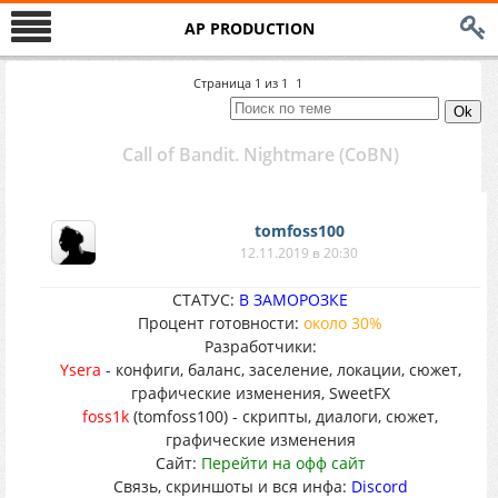
AP PRODUCTION
Страница
1
из
1
1
Call of Bandit. Nightmare (CoBN)
tomfoss100
12.11.2019 в 20:30
СТАТУС:
В ЗАМОРОЗКЕ
Процент готовности:
около 30%
Разработчики:
Ysera
- конфиги, баланс, заселение, локации, сюжет,
графические изменения, SweetFX
foss1k
(tomfoss100) - скрипты, диалоги, сюжет,
графические изменения
Сайт:
Перейти на офф сайт
Связь, скриншоты и вся инфа:
Discord