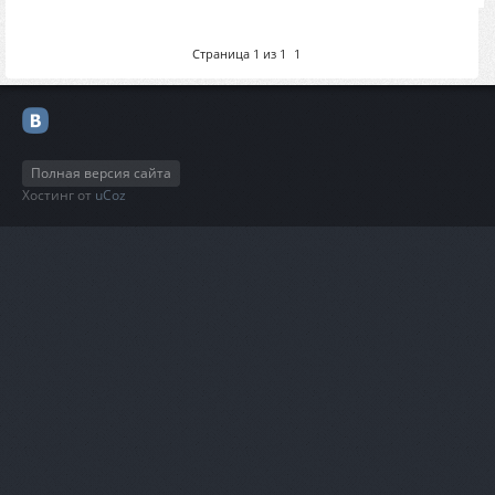
Страница
1
из
1
1
Полная версия сайта
Хостинг от
uCoz