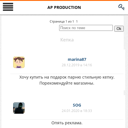
AP PRODUCTION
Страница
1
из
1
1
Кепка
marina87
28.12.2019 в 14:16
Хочу купить на подарок парню стильную кепку.
Порекомендуйте магазины.
SOG
24.01.2020 в 18:33
Опять реклама.