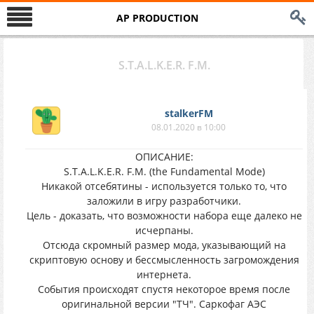
AP PRODUCTION
S.T.A.L.K.E.R. F.M.
stalkerFM
08.01.2020 в 10:00
ОПИСАНИЕ:
S.T.A.L.K.E.R. F.M. (the Fundamental Mode)
Никакой отсебятины - используется только то, что
заложили в игру разработчики.
Цель - доказать, что возможности набора еще далеко не
исчерпаны.
Отсюда скромный размер мода, указывающий на
скриптовую основу и бессмысленность загромождения
интернета.
События происходят спустя некоторое время после
оригинальной версии "ТЧ". Саркофаг АЭС