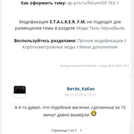
Как оформить тему:
ap-pro.ru/forum/59-763-1
Модификация
S.T.A.L.K.E.R. F.M.
не подходит для
размещения темы в разделе
Моды Тень Чернобыля
.
Воспользуйтесь разделами:
Прочие модификации
/
Короткометражные моды
/
Мини дополнения
Отредактировал
Hardtmuth
-
Среда, 08.01.2020, 18:13
Витёк_Кабан
08.01.2020 в 18:31
А я то думал, что подобные васянки, сделанные за 15
минут давно вымерли
Страница
1
из
1
1