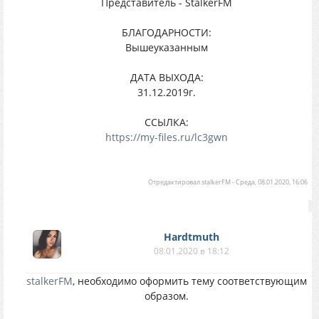
Представитель - StalkerFM
БЛАГОДАРНОСТИ:
Вышеуказанным
ДАТА ВЫХОДА:
31.12.2019г.
ССЫЛКА:
https://my-files.ru/lc3gwn
Отредактировал
stalkerFM
-
Среда, 08.01.2020, 16:06
Hardtmuth
08.01.2020 в 18:12
stalkerFM
, необходимо оформить тему соответствующим
образом.