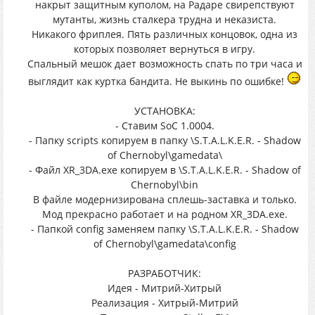
накрыт защитным куполом, на Радаре свирепствуют
мутанты, жизнь сталкера трудна и неказиста.
Никакого фриплея. Пять различных концовок, одна из
которых позволяет вернуться в игру.
Спальный мешок дает возможность спать по три часа и
выглядит как куртка бандита. Не выкинь по ошибке!
УСТАНОВКА:
- Ставим SoC 1.0004.
- Папку scripts копируем в папку \S.T.A.L.K.E.R. - Shadow
of Chernobyl\gamedata\
- Файл XR_3DA.exe копируем в \S.T.A.L.K.E.R. - Shadow of
Chernobyl\bin
В файле модернизирована сплешь-заставка и только.
Мод прекрасно работает и на родном XR_3DA.exe.
- Папкой config заменяем папку \S.T.A.L.K.E.R. - Shadow
of Chernobyl\gamedata\config
РАЗРАБОТЧИК:
Идея - Митрий-Хитрый
Реализация - Хитрый-Митрий