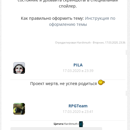
спойлер.
Как правильно оформить тему:
Инструкция по
оформлению темы
Отредактировал
Hardtmuth
-
Вторник, 17.03.2020, 23:36
PILA
17.03.2020 в 23:39
Проект мертв, не успев родиться
RPGTeam
17.03.2020 в 23:41
Цитата
Hardtmuth
(
)