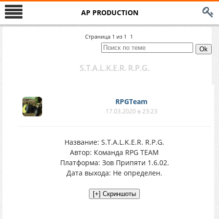
AP PRODUCTION
Страница
1
из
1
1
S.T.A.L.K.E.R. R.P.G.
RPGTeam
17.03.2020 в 23:23
Название: S.T.A.L.K.E.R. R.P.G.
Автор: Команда RPG TEAM
Платформа: Зов Припяти 1.6.02.
Дата выхода: Не определен.