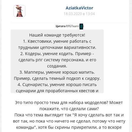
AziatkaVictor
18.03.2020 в 13:04
Цитата
RPGTeam
(
)
Нашей команде требуются!
1. Квестовики, умение работать с
трудными цепочками вариативности.
2. Кодеры, умение кодить. Пример -
сделать рпг систему персонажа, и его
создания.
3. Мапперы, умение хорошо мапить.
Пример, сделать темный подкоп к сидору.
4. Сценаристы, умение хорошо писать
сценарии для проработанных квестов и
многовариативных квестов.
Это типо просто тема для набора мододелов? Может
Писать в тему, скоро будут доп. контакты.
покажите, что сделали сами?
Пока что тема выглядит так "Я хочу сделать вот так и
вот так, но пока что ничего не сделал, потому что нету
команды", хотя бы скрины прикрепили, а то вскоре