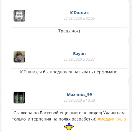
ICDшник
27.03.2020 в 02:05
Трешачок)
Bayun
27.03.2020 в 02:37
ICDшник
, я бы предпочел называть перфоманс.
Maximus_99
27.03.2020 в 10:59
Сталкера по Басковой еще никто не видел) Удачи вам
только, и терпения на полях разработки)
#моддингжыв