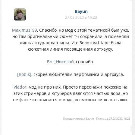
Bayun
27.03.2020 в 16:23
Maximus_99
, Спасибо, но мод с этой тематикой был уже,
но там оригинальный сюжет тч сохранили, а поменяли
лишь антураж картины. И в Золотом Шаре была
сюжетная линия посвященная артхаусу.
Бот_Николай
, спасибо.
[Bobik]
, скорее любителям перфоманса и артхауса.
Vlador
, мод не про них. Просто персонажи похожие на
этих стримеров и ютуберов являются частью лора, но
не факт что появятся в моде, возможны лишь отсылки.
Отредактировал
Bayun
-
Пятница, 27.03.2020, 16:25