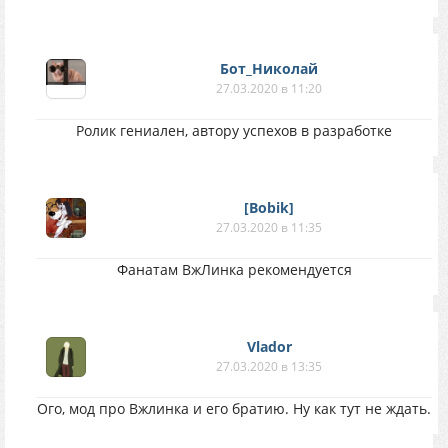
Бот_Николай
27.03.2020 в 11:20
Ролик гениален, автору успехов в разработке
[Bobik]
27.03.2020 в 11:35
Фанатам ВжЛинка рекомендуется
Vlador
27.03.2020 в 13:35
Ого, мод про Вжлинка и его братию. Ну как тут не ждать.