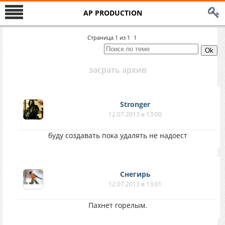
AP PRODUCTION
Страница
1
из
1
1
засрать архив
Stronger
12.07.2013 в 13:00
буду создавать пока удалять не надоест
Снегирь
12.07.2013 в 13:01
Пахнет горелым.