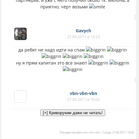
партнерке, и уже с него получил около 1к. Мелочь, а
приятно, чёрт возьми
Gavych
27.04.2011 в 15:23
да ребят не надо идти на спам
ну я прям капитан это все знают
vbn-vbn-vbn
27.04.2011 в 16:02
Отредактировал
vbn-vbn-vbn
-
Среда, 27.04.2011, 16:02