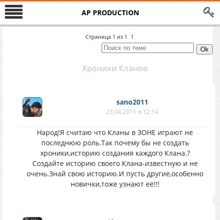
AP PRODUCTION
Страница
1
из
1
1
Хроники Кланов
sano2011
23.04.2011 в 12:14
Народ!Я считаю что Кланы в ЗОНЕ играют не
последнюю роль.Так почему бы не создать
хроники,историю создания каждого Клана.?
Создайте историю своего Клана-известную и не
очень.Знай свою историю.И пусть другие,особенно
новички,тоже узнают её!!!