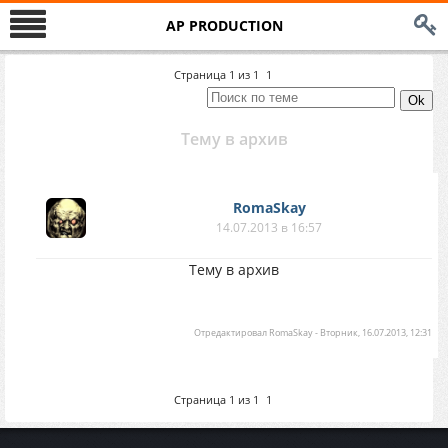
AP PRODUCTION
Страница
1
из
1
1
Тему в архив
RomaSkay
14.07.2013 в 16:57
Тему в архив
Отредактировал
RomaSkay
-
Вторник, 16.07.2013, 12:31
Страница
1
из
1
1