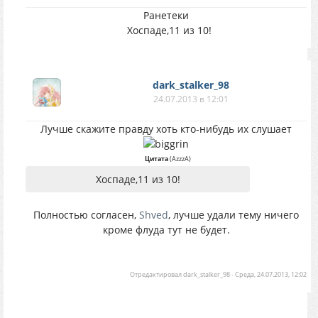
Ранетеки
Хоспаде,11 из 10!
dark_stalker_98
24.07.2013 в 12:01
Лучше скажите правду хоть кто-нибудь их слушает
Цитата
(
AzzzA
)
Хоспаде,11 из 10!
Полностью согласен,
Shved
, лучше удали тему ничего
кроме флуда тут не будет.
Отредактировал
dark_stalker_98
-
Среда, 24.07.2013, 12:02