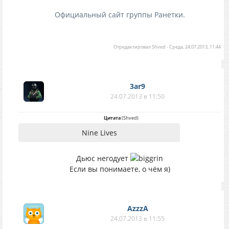
Официальный сайт группы Ранетки.
Отредактировал
Shved
-
Среда, 24.07.2013, 11:44
3ar9
24.07.2013 в 11:50
Цитата
(
Shved
)
Nine Lives
Дьюс негодует
Если вы понимаете, о чём я)
AzzzA
24.07.2013 в 11:55