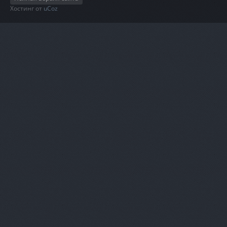
Хостинг от
uCoz