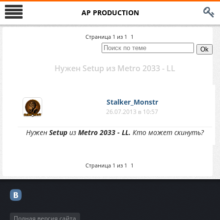
AP PRODUCTION
Страница
1
из
1
1
Нужен Setup из Metro 2033 - LL
Stalker_Monstr
26.07.2013 в 10:57
Нужен
Setup
из
Metro 2033 - LL.
Кто может скинуть?
Страница
1
из
1
1
Полная версия сайта