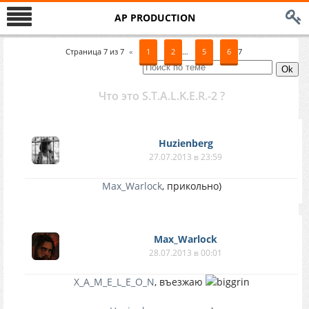
AP PRODUCTION
Страница
7
из
7
«
1
2
…
5
6
7
Что это S.T.A.L.K.E.R.-2 ?
Huzienberg
27.07.2013 в 23:59
Max_Warlock
, прикольно)
Max_Warlock
28.07.2013 в 00:01
X_A_M_E_L_E_O_N
, въезжаю