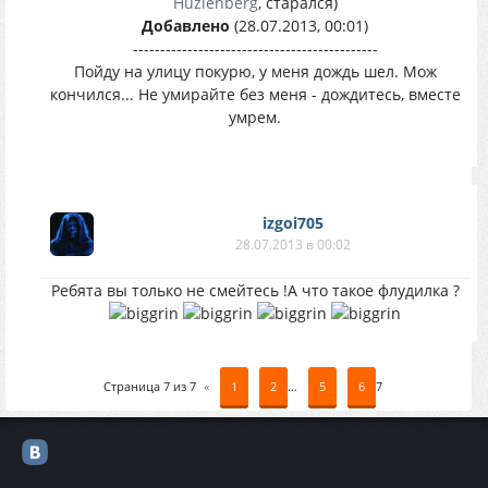
Huzienberg
, старался)
Добавлено
(28.07.2013, 00:01)
---------------------------------------------
Пойду на улицу покурю, у меня дождь шел. Мож
кончился... Не умирайте без меня - дождитесь, вместе
умрем.
izgoi705
28.07.2013 в 00:02
Ребята вы только не смейтесь !А что такое флудилка ?
Страница
7
из
7
«
1
2
…
5
6
7