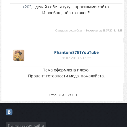
x202
, сделай себе татуху с правилами сайта.
И вообще, чё это такое?!
Отредактировал
Скаут
-
Воскресенье, 28.07.2013, 15:55
Phantom8751YouTube
28.07.2013 в 15:55
Тема оформлена плохо.
Процент готовности мода, пожалуйста.
Страница
1
из
1
1
Полная версия сайта