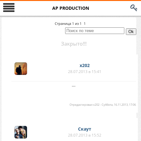
AP PRODUCTION
Страница
1
из
1
1
Закрыто!!!
x202
28.07.2013 в 15:41
...
Отредактировал
x202
-
Суббота, 16.11.2013, 17:06
Скаут
28.07.2013 в 15:52