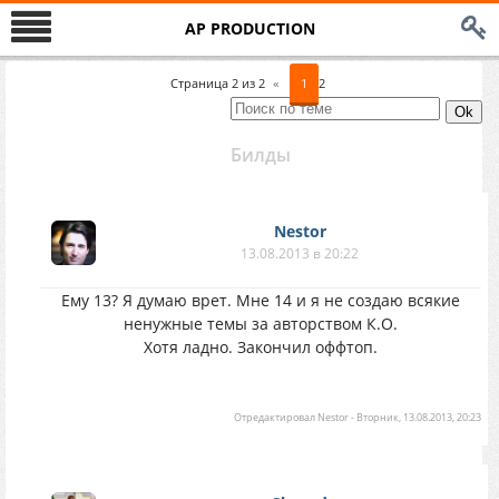
AP PRODUCTION
Страница
2
из
2
«
1
2
Билды
Nestor
13.08.2013 в 20:22
Ему 13? Я думаю врет. Мне 14 и я не создаю всякие
ненужные темы за авторством К.О.
Хотя ладно. Закончил оффтоп.
Отредактировал
Nestor
-
Вторник, 13.08.2013, 20:23