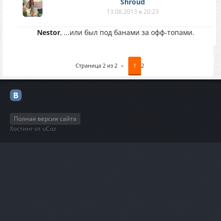
Shroud
13.08.2013 в 20:23
Nestor
, ...или был под банами за офф-топами.
Страница
2
из
2
«
1
2
Полная версия сайта
Хостинг от
uCoz