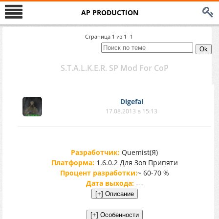
AP PRODUCTION
Страница
1
из
1
1
S.T.A.L.K.E.R. SP Mod For CoP
Digefal
17.08.2013 в 15:13
Разработчик:
Quemist(Я)
Платформа:
1.6.0.2 Для Зов Припяти
Процент разработки:
~ 60-70 %
Дата выхода:
---