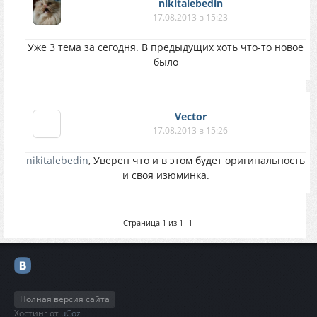
nikitalebedin
17.08.2013 в 15:23
Уже 3 тема за сегодня. В предыдущих хоть что-то новое
было
Vector
17.08.2013 в 15:26
nikitalebedin
, Уверен что и в этом будет оригинальность
и своя изюминка.
Страница
1
из
1
1
Полная версия сайта
Хостинг от
uCoz