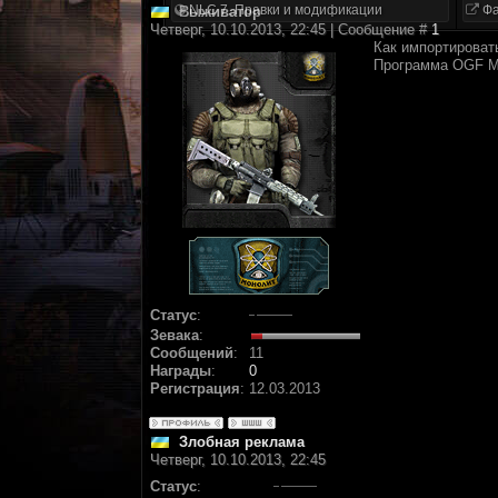
NLC 7. Правки и модификации
Фа
Выживатор
Четверг, 10.10.2013, 22:45 | Сообщение #
1
Как импортироват
Программа OGF Ma
Статус
:
Зевака
:
Сообщений
:
11
Награды
:
0
Регистрация
:
12.03.2013
Злобная реклама
Четверг, 10.10.2013, 22:45
Статус
: