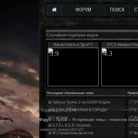
ФОРУМ
ПОИСК
С
Случайная подборка модов
Как вступить в "Долг"?
STCS Weapon Pac
3.9
4.3
Последние обновленные темы
Прямо
Тайные Тропы 2 на OGSR Engine
ST
И.Г.Р.А. "ПОИГАРЕМ В ГОРОДА"
S.
Страница
1
из
1
1
Считаем
Ит
Форум
»
Архив
»
Устаревшие темы
»
помогите пожал
S.T.A.L.K.E.R. Anomaly
«О
помогите пожалуйста!!!
⚒ Справочник вылетов
Фа