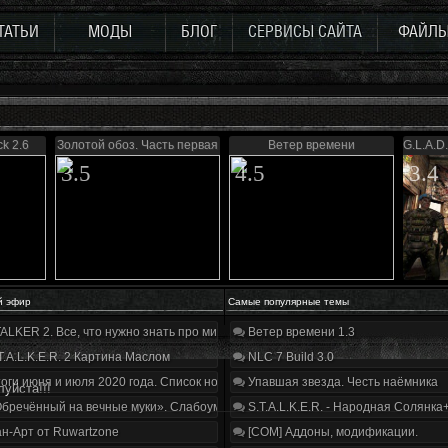
ТАТЬИ
МОДЫ
БЛОГ
СЕРВИСЫ САЙТА
ФАЙЛ
k 2.6
Золотой обоз. Часть первая
Ветер времени
G.L.A.D.
3.5
4.5
3.4
й эфир
Самые популярные темы
ALKER 2. Все, что нужно знать про мир, геймплей и сюжет | Разбор трейлера
Ветер времени 1.3
T.A.L.K.E.R. 2 Картина Маслом
NLC 7 Build 3.0
оги июня и июля 2020 года. Список нововведений
Упавшая звезда. Честь наёмника
уйста!!!
бречённый на вечные муки». Слабоумие и отвага
S.T.A.L.K.E.R. - Народная Солянка
н-Арт от Ruwartzone
[COM] Аддоны, модификации.