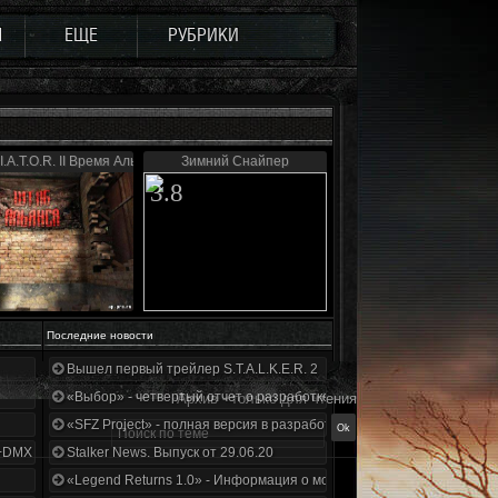
Ы
ЕЩЕ
РУБРИКИ
I.A.T.O.R. II Время Альянса
Зимний Снайпер
3.8
Последние новости
Вышел первый трейлер S.T.A.L.K.E.R. 2
«Выбор» - четвертый отчет о разработке!
Архив - только для чтения
«SFZ Project» - полная версия в разработке!
+DMX 1.3.5.ООП.МА.К.
Stalker News. Выпуск от 29.06.20
«Legend Returns 1.0» - Информация о моде за июнь 2020