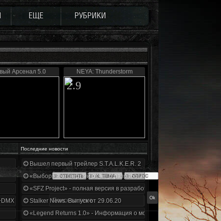
Ы
ЕЩЕ
РУБРИКИ
вый Арсенал 5.0
NEYA: Thunderstorm
2.9
Последние новости
Вышел первый трейлер S.T.A.L.K.E.R. 2
«Выбор» - четвертый отчет о разработке!
«SFZ Project» - полная версия в разработке!
+DMX 1.3.5.ООП.МА.К.
Stalker News. Выпуск от 29.06.20
«Legend Returns 1.0» - Информация о моде за июнь 2020