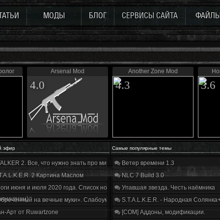
ТАТЬИ
МОДЫ
БЛОГ
СЕРВИСЫ САЙТА
ФАЙЛ
Пролог
Arsenal Mod
Another Zone Mod
Но
4.0
4.3
3.6
й эфир
Самые популярные темы
ALKER 2. Все, что нужно знать про мир, геймплей и сюжет | Разбор трейлера
Ветер времени 1.3
T.A.L.K.E.R. 2 Картина Маслом
NLC 7 Build 3.0
оги июня и июля 2020 года. Список нововведений
Упавшая звезда. Честь наёмника
нимализм)
бречённый на вечные муки». Слабоумие и отвага
S.T.A.L.K.E.R. - Народная Солянка
н-Арт от Ruwartzone
[COM] Аддоны, модификации.