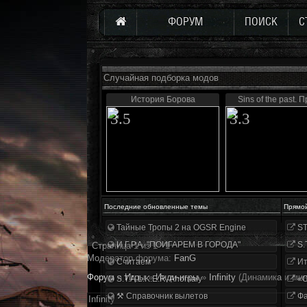
ФОРУМ
ПОИСК
С
Случайная подборка модов
История Борова
Sins of the past. 
3.5
3.3
Последние обновленные темы
Прямо
Тайные Тропы 2 на OGSR Engine
ST
И.Г.Р.А. "ПОИГАРЕМ В ГОРОДА"
S.
Страница
1
из
1
1
Модератор форума:
FanG
Считаем
Ит
Форум
»
Игры
»
Инди-игры
»
Infinity
(Динамика и ми
S.T.A.L.K.E.R. Anomaly
«О
⚒ Справочник вылетов
Фа
Infinity