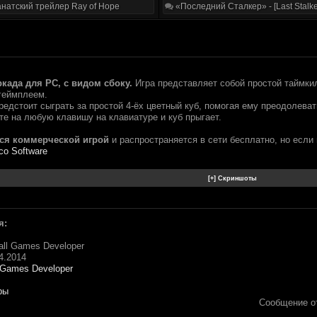
натский трейлер Ray of Hope
«Последний Сталкер» - [Last Stalke
 аркада для PC, с видом сбоку.
Игра представляет собой простой таймкил
геймплеем.
редстоит сыграть за простой 4-ёх цветный куб, помогая ему преодолеват
те на любую клавишу на клавиатуре и куб прыгает.
ется коммерческой игрой
и распространяется в сети бесплатно, но если
co Software
я:
ll Games Developer
4.2014
 Games Developer
ры
Сообщение о