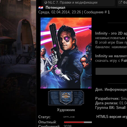
NLC 7. Правки и модификации
Фа
Потенциал
Среда, 02.04.2014, 23:26 | Сообщение #
1
Infinity - это 2D
незамысловатым 
В этой игре Вам п
банален: нажимае
Infinity не явля
скачать игру с
Fal
Доп. Информаци
Разработчик:
Sma
Дата релиза:
01.0
Группа ВК:
Small
Художник
HTML5 версия иг
Статус
:
Опытный
:
Сообщений
:
2038