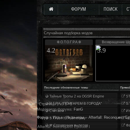
ФОРУМ
ПОИСК
С
Случайная подборка модов
Ф.О.Т.О.Г.Р.А.Ф
Возвращение Ш
4.2
3.9
Последние обновленные темы
Прямо
Тайные Тропы 2 на OGSR Engine
ST
И.Г.Р.А. "ПОИГАРЕМ В ГОРОДА"
S.
Страница
1
из
1
1
Модератор форума:
FanG
Считаем
Ит
Форум
»
Игры
»
Инди-игры
»
Afterfall: Reconquest Ep
S.T.A.L.K.E.R. Anomaly
«О
⚒ Справочник вылетов
Фа
Afterfall: Reconquest Episode I