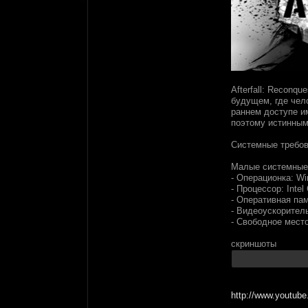
Afterfall: Reconq
будущем, где чело
раннем доступе им
поэтому истинным 
Системные требов
Малые системные 
- Операционка: W
- Процессор: Intel
- Оперативная па
- Видеоускоритель
- Свободное мест
скриншоты
http://www.youtu