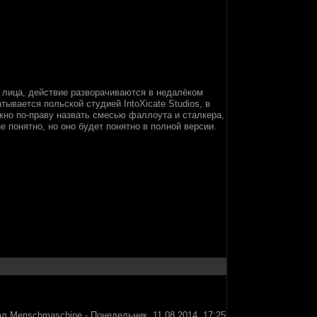
его лица, действие разворачиваются в недалёком
ывается польской студией IntoXicate Studios, в
ожно по-праву назвать смесью фаллоута и сталкера,
е понятно, но оно будет понятно в полной версии.
ал
Menschmaschine
-
Понедельник, 11.08.2014, 17:25