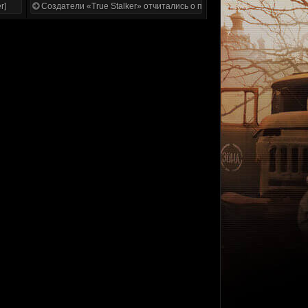
r]
Создатели «True Stalker» отчитались о проделанной работе