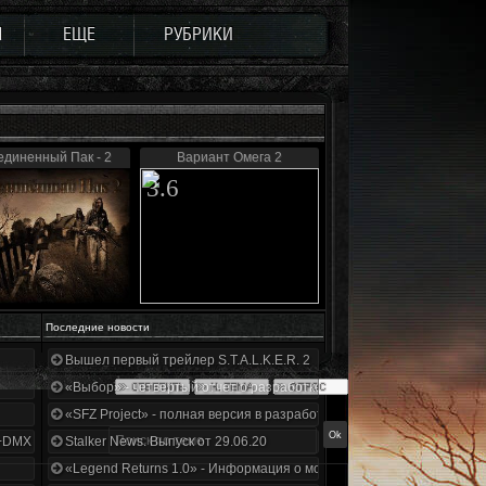
Ы
ЕЩЕ
РУБРИКИ
диненный Пак - 2
Вариант Омега 2
3.6
Последние новости
Вышел первый трейлер S.T.A.L.K.E.R. 2
«Выбор» - четвертый отчет о разработке!
«SFZ Project» - полная версия в разработке!
+DMX 1.3.5.ООП.МА.К.
Stalker News. Выпуск от 29.06.20
«Legend Returns 1.0» - Информация о моде за июнь 2020