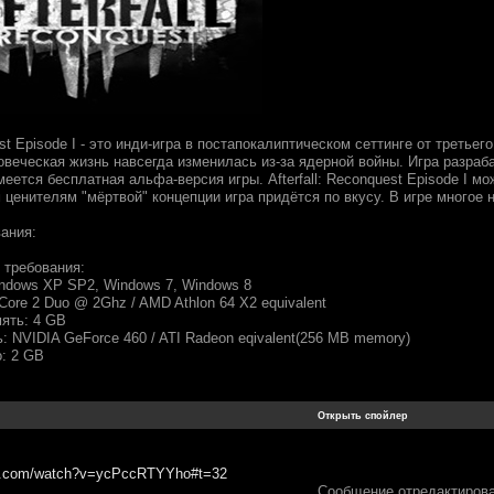
uest Episode I - это инди-игра в постапокалиптическом сеттинге от треть
веческая жизнь навсегда изменилась из-за ядерной войны. Игра разрабат
еется бесплатная альфа-версия игры. Afterfall: Reconquest Episode I м
ценителям "мёртвой" концепции игра придётся по вкусу. В игре многое н
ания:
требования:
indows XP SP2, Windows 7, Windows 8
 Core 2 Duo @ 2Ghz / AMD Athlon 64 X2 equivalent
мять: 4 GB
: NVIDIA GeForce 460 / ATI Radeon eqivalent(256 MB memory)
о: 2 GB
be.com/watch?v=ycPccRTYYho#t=32
Сообщение отредактиров