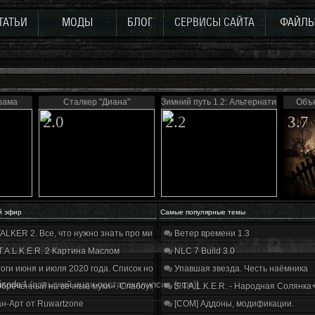
ТАТЬИ
МОДЫ
БЛОГ
СЕРВИСЫ САЙТА
ФАЙЛ
рама
Сталкер "Диана"
Зимний путь 1.2: Альтернатива
Объе
2.0
2.2
3.7
й эфир
Самые популярные темы
ALKER 2. Все, что нужно знать про мир, геймплей и сюжет | Разбор трейлера
Ветер времени 1.3
T.A.L.K.E.R. 2 Картина Маслом
NLC 7 Build 3.0
оги июня и июля 2020 года. Список нововведений
Упавшая звезда. Честь наёмника
isode I
(польский инди-постапокалипсис (пше))
бречённый на вечные муки». Слабоумие и отвага
S.T.A.L.K.E.R. - Народная Солянка
н-Арт от Ruwartzone
[COM] Аддоны, модификации.