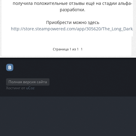
получила положительные отзывы ещё на стадии альфа-
разработки.
Приобрести можно здесь
http://store.steampowered.com/app/305620/The_Long_Dark/
Страница
1
из
1
1
Полная версия сайта
Хостинг от
uCoz