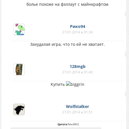
болье похоже на фэллаут с майнкрафтом
Рико94
27.01.2014 в 01:34
Захудалая игра, что то ей не хватает.
128mgb
27.01.2014 в 01:40
Купить
Wolfstalker
27.01.2014 в 01:51
Цитата
Рико94
(
)