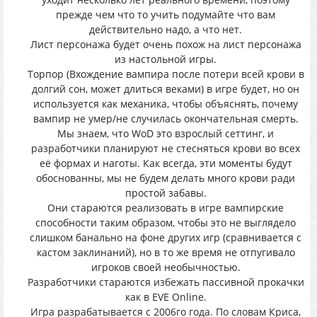
прежде чем что то учить подумайте что вам
действительно надо, а что нет.
Лист персонажа будет очень похож на лист персонажа
из настольной игры.
Торпор (Вхождение вампира после потери всей крови в
долгий сон, может длиться веками) в игре будет, но он
используется как механика, чтобы объяснять, почему
вампир не умер/не случилась окончательная смерть.
Мы знаем, что WoD это взрослый сеттинг, и
разработчики планируют не стесняться крови во всех
её формах и наготы. Как всегда, эти моменты будут
обоснованны, мы не будем делать много крови ради
простой забавы.
Они стараются реализовать в игре вампирские
способности таким образом, чтобы это не выглядело
слишком банально на фоне других игр (сравнивается с
кастом заклинаний), но в то же время не отпугивало
игроков своей необычностью.
Разработчики стараются избежать пассивной прокачки
как в EVE Online.
Игра разрабатывается с 2006го года. По словам Криса,