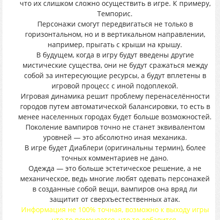
что их слишком сложно осуществить в игре. К примеру,
Темпорис.
Персонажи смогут передвигаться не только в
горизонтальном, но и в вертикальном направлении,
например, прыгать с крыши на крышу.
В будущем, когда в игру будут введены другие
мистические существа, они не будут сражаться между
собой за интересующие ресурсы, а будут вплетены в
игровой процесс с иной подоплекой.
Игровая динамика решит проблему перенаселённости
городов путем автоматической балансировки, то есть в
менее населенных городах будет больше возможностей.
Поколение вампиров точно не станет эквивалентом
уровней — это абсолютно иная механика.
В игре будет Диаблери (оригинальны термин), более
точных комментариев не дано.
Одежда — это больше эстетическое решение, а не
механическое, ведь многие любят одевать персонажей
в созданные собой вещи, вампиров она вряд ли
защитит от сверхъестественных атак.
Информация не 100% точная, возможно к выходу игры
что то поменяется, что то добавится.