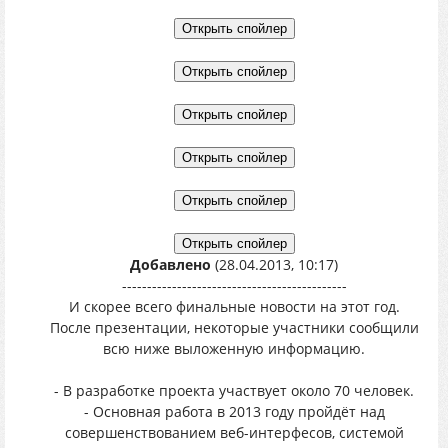
Добавлено
(28.04.2013, 10:17)
---------------------------------------------
И скорее всего финальные новости на этот год.
После презентации, некоторые участники сообщили
всю ниже выложенную информацию.
- В разработке проекта участвует около 70 человек.
- Основная работа в 2013 году пройдёт над
совершенствованием веб-интерфесов, системой