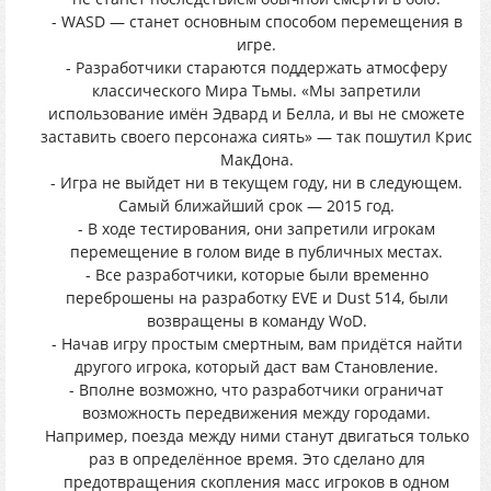
- WASD — станет основным способом перемещения в
игре.
- Разработчики стараются поддержать атмосферу
классического Мира Тьмы. «Мы запретили
использование имён Эдвард и Белла, и вы не сможете
заставить своего персонажа сиять» — так пошутил Крис
МакДона.
- Игра не выйдет ни в текущем году, ни в следующем.
Самый ближайший срок — 2015 год.
- В ходе тестирования, они запретили игрокам
перемещение в голом виде в публичных местах.
- Все разработчики, которые были временно
переброшены на разработку EVE и Dust 514, были
возвращены в команду WoD.
- Начав игру простым смертным, вам придётся найти
другого игрока, который даст вам Становление.
- Вполне возможно, что разработчики ограничат
возможность передвижения между городами.
Например, поезда между ними станут двигаться только
раз в определённое время. Это сделано для
предотвращения скопления масс игроков в одном