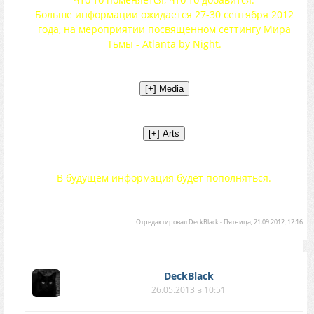
Больше информации ожидается 27-30 сентября 2012
года, на мероприятии посвященном сеттингу Мира
Тьмы - Atlanta by Night.
В будущем информация будет пополняться.
Отредактировал
DeckBlack
-
Пятница, 21.09.2012, 12:16
DeckBlack
26.05.2013 в 10:51