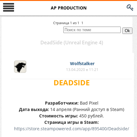
AP PRODUCTION
Страница
1
из
1
1
DeadSide (Unreal Engine 4)
Wolfstalker
13.04.2020 в 11:21
DEADSIDE
Разработчики:
Bad Pixel
Дата выхода:
14 апреля (Ранний доступ в Steam)
Стоимость игры:
450 рублей.
Страница игры в Steam:
https://store.steampowered.com/app/895400/Deadside/