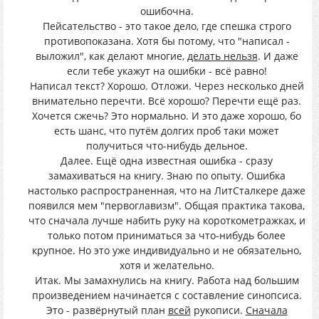
ошибочна.
Пейсательство - это такое дело, где спешка строго
противопоказана. Хотя бы потому, что "написал -
выложил", как делают многие,
делать нельзя
. И даже
если тебе укажут на ошибки - всё равно!
Написал текст? Хорошо. Отложи. Через несколько дней
внимательно перечти. Всё хорошо? Перечти ещё раз.
Хочется сжечь? Это нормально. И это даже хорошо, бо
есть шанс, что путём долгих проб таки может
получиться что-нибудь дельное.
Далее. Ещё одна известная ошибка - сразу
замахиваться на книгу. Знаю по опыту. Ошибка
настолько распространенная, что на ЛитСталкере даже
появился мем "первоглавизм". Общая практика такова,
что сначала лучше набить руку на короткометражках, и
только потом приниматься за что-нибудь более
крупное. Но это уже индивидуально и не обязательно,
хотя и желательно.
Итак. Мы замахнулись на книгу. Работа над большим
произведением начинается с составление синопсиса.
Это - развёрнутый план
всей
рукописи.
Сначала