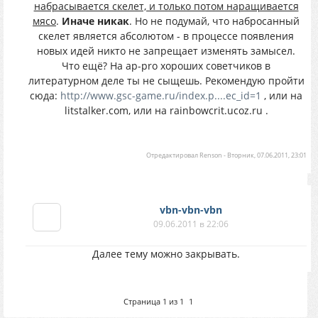
набрасывается скелет, и только потом наращивается
мясо
.
Иначе никак
. Но не подумай, что набросанный
скелет является абсолютом - в процессе появления
новых идей никто не запрещает изменять замысел.
Что ещё? На ap-pro хороших советчиков в
литературном деле ты не сыщешь. Рекомендую пройти
сюда:
http://www.gsc-game.ru/index.p....ec_id=1
, или на
litstalker.com, или на rainbowcrit.ucoz.ru .
Отредактировал
Renson
-
Вторник, 07.06.2011, 23:01
vbn-vbn-vbn
09.06.2011 в 22:06
Далее тему можно закрывать.
Страница
1
из
1
1