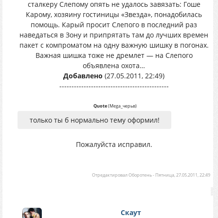
сталкеру Слепому опять не удалось завязать: Гоше
Карому, хозяину гостиницы «Звезда», понадобилась
помощь. Карый просит Слепого в последний раз
наведаться в Зону и припрятать там до лучших времен
пакет с компроматом на одну важную шишку в погонах.
Важная шишка тоже не дремлет — на Слепого
объявлена охота…
Добавлено
(27.05.2011, 22:49)
---------------------------------------------
Quote
(
Mega_черьв
)
только ты б нормально тему оформил!
Пожалуйста исправил.
Отредактировал
Оборотень
-
Пятница, 27.05.2011, 22:49
Скаут