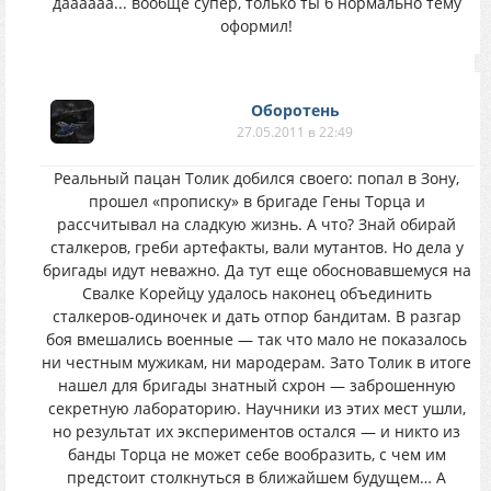
даааааа... вообще супер, только ты б нормально тему
оформил!
Оборотень
27.05.2011 в 22:49
Реальный пацан Толик добился своего: попал в Зону,
прошел «прописку» в бригаде Гены Торца и
рассчитывал на сладкую жизнь. А что? Знай обирай
сталкеров, греби артефакты, вали мутантов. Но дела у
бригады идут неважно. Да тут еще обосновавшемуся на
Свалке Корейцу удалось наконец объединить
сталкеров-одиночек и дать отпор бандитам. В разгар
боя вмешались военные — так что мало не показалось
ни честным мужикам, ни мародерам. Зато Толик в итоге
нашел для бригады знатный схрон — заброшенную
секретную лабораторию. Научники из этих мест ушли,
но результат их экспериментов остался — и никто из
банды Торца не может себе вообразить, с чем им
предстоит столкнуться в ближайшем будущем… А