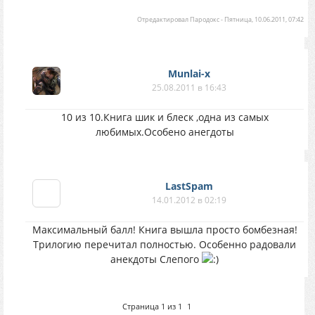
Отредактировал
Пародокс
-
Пятница, 10.06.2011, 07:42
Munlai-x
25.08.2011 в 16:43
10 из 10.Книга шик и блеск ,одна из самых
любимых.Особено анегдоты
LastSpam
14.01.2012 в 02:19
Максимальный балл! Книга вышла просто бомбезная!
Трилогию перечитал полностью. Особенно радовали
анекдоты Слепого
Страница
1
из
1
1