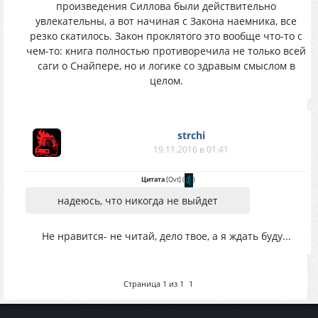
произведения Силлова были действительно
увлекательны, а вот начиная с Закона наемника, все
резко скатилось. Закон проклятого это вообще что-то с
чем-то: книга полностью противоречила не только всей
саги о Снайпере, но и логике со здравым смыслом в
целом.
strchi
19.11.2016 в 01:41
Цитата
[Qvt]
(
)
надеюсь, что никогда не выйдет
Не нравится- не читай, дело твое, а я ждать буду...
Страница
1
из
1
1