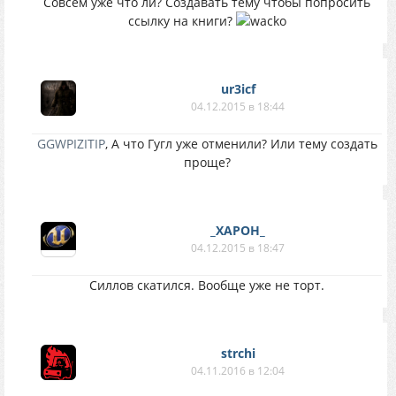
Совсем уже что ли? Создавать тему чтобы попросить
ссылку на книги?
ur3icf
04.12.2015 в 18:44
GGWPIZITIP
, А что Гугл уже отменили? Или тему создать
проще?
_XAPOH_
04.12.2015 в 18:47
Силлов скатился. Вообще уже не торт.
strchi
04.11.2016 в 12:04