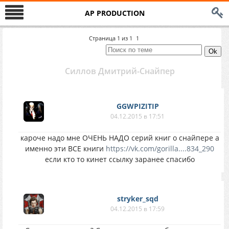
AP PRODUCTION
Страница
1
из
1
1
Силлов Дмитрий-Снайпер
GGWPIZITIP
04.12.2015 в 17:51
кароче надо мне ОЧЕНЬ НАДО серий книг о снайпере а
именно эти ВСЕ книги
https://vk.com/gorilla....834_290
если кто то кинет ссылку заранее спасибо
stryker_sqd
04.12.2015 в 17:59