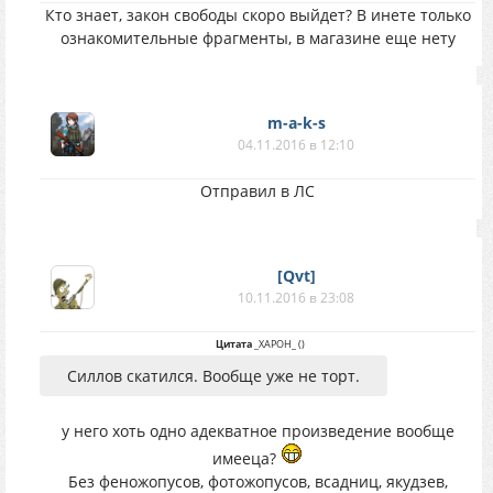
Кто знает, закон свободы скоро выйдет? В инете только
ознакомительные фрагменты, в магазине еще нету
m-a-k-s
04.11.2016 в 12:10
Отправил в ЛС
[Qvt]
10.11.2016 в 23:08
Цитата
_XAPOH_
(
)
Силлов скатился. Вообще уже не торт.
у него хоть одно адекватное произведение вообще
имееца?
Без феножопусов, фотожопусов, всадниц, якудзев,