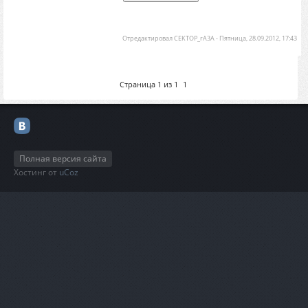
Отредактировал
CEKTOP_rA3A
-
Пятница, 28.09.2012, 17:43
Страница
1
из
1
1
Полная версия сайта
Хостинг от
uCoz