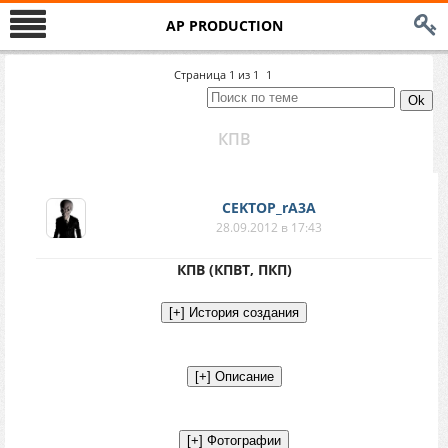
AP PRODUCTION
Страница
1
из
1
1
КПВ
CEKTOP_rA3A
28.09.2012 в 17:43
КПВ (КПВТ, ПКП)