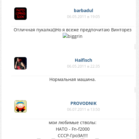
barbadul
06.05.2011 в 19:05
Отличная пукалка))Но я всеже предпочитаю Винторез
Haifisch
06.05.2011 в 22:35
Нормальная машина.
PROVODNIK
06.07.2011 в 13:50
мои любимые стволы:
НАТО - Fn-f2000
СССР-ГроЗА!!!!