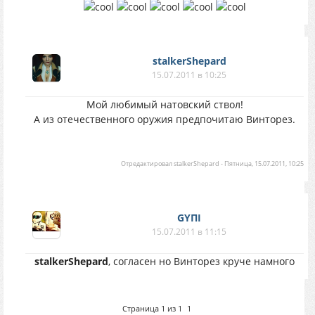
stalkerShepard
15.07.2011 в 10:25
Мой любимый натовский ствол!
А из отечественного оружия предпочитаю Винторез.
Отредактировал
stalkerShepard
-
Пятница, 15.07.2011, 10:25
GYПІ
15.07.2011 в 11:15
stalkerShepard
, согласен но Винторез круче намного
Страница
1
из
1
1