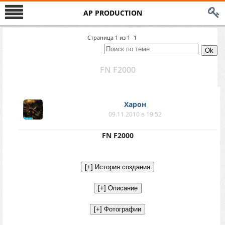
AP PRODUCTION
Страница
1
из
1
1
FN F2000
Харон
09.11.2010 в 19:52
FN F2000