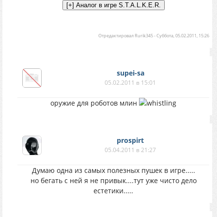
Отредактировал
Rurik345
-
Суббота, 05.02.2011, 15:26
supei-sa
05.02.2011 в 15:01
оружие для роботов млин
prospirt
05.04.2011 в 21:27
Думаю одна из самых полезных пушек в игре.....
но бегать с ней я не привык....тут уже чисто дело
естетики.....