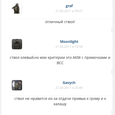
graf
21.04.2011 в 09:47
отличный ствол!
Moonlight
21.04.2011 в 10:58
ствол клевый,но мои критерии это АКМ с примочками и
ВСС
Gavych
21.04.2011 в 20:49
ствол не нравится из-за отдачи привык к грому и к
калашу