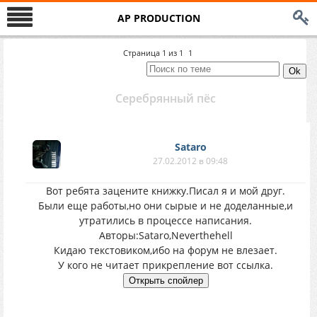
AP PRODUCTION
Страница
1
из
1
1
Серебрянный пёс
Sataro
27.02.2012 в 09:48
Вот ребята зацените книжку.Писал я и мой друг.
Были еще работы,но они сырые и не доделанные,и
утратились в процессе написания.
Авторы:Sataro,Neverthehell
Кидаю текстовиком,ибо на форум не влезает.
У кого не читает прикрепление вот ссылка.