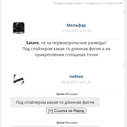
Отредактировал
Sataro
-
Понедельник, 27.02.2012, 09:49
Мольфар
07.04.2012 в 15:28
Sataro
, чё за первоапрельские разводы?
Под спойлером какая-то длинная фигня а на
прикреплении сплошные точки
VeRtex
08.04.2012 в 01:20
Quote
(
Мольфар
)
Под спойлером какая-то длинная фигня
Quote
(
Мольфар
)