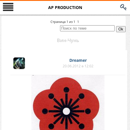
AP PRODUCTION
Страница
1
из
1
1
Вин-Чунь
Dreamer
20.06.2012 в 12:02