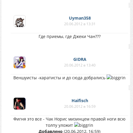
Uyman358
20.06.2012 в 13:31
Где приемы, где Джеки Чан???
GIDRA
20.06.2012 в 13:40
Веншуисты -каратисты и до сюда добрались
Haifisch
20.06.2012 в 16:59
Фигня это все - Чак Норис мизинцем правой ноги всю
толпу уложит
Добавлено
(20.06.2012, 16:59)