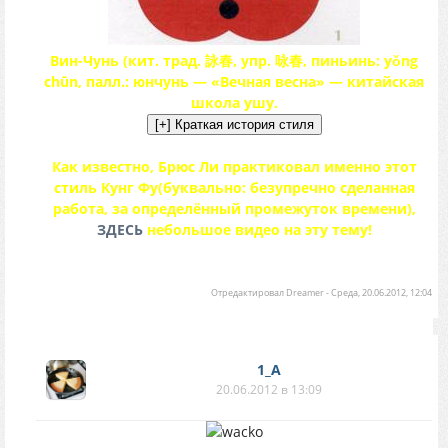
Вин-Чунь (кит. трад. 詠春, упр. 咏春, пиньинь: yǒng
chūn, палл.: юнчунь — «Вечная весна» — китайская
школа ушу.
Как известно, Брюс Ли практиковал именно этот
стиль Кунг Фу(буквально: безупречно сделанная
работа, за определённый промежуток времени),
ЗДЕСЬ
небольшое видео на эту тему!
Отредактировал
Dreamer
-
Среда, 20.06.2012, 12:04
1_A
20.06.2012 в 13:09